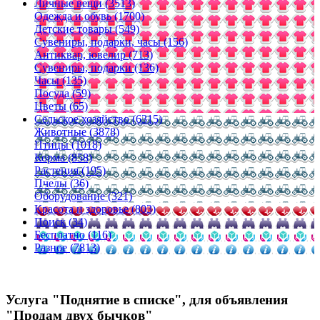
Личные вещи (3513)
Одежда и обувь (1700)
Детские товары (549)
Сувениры, подарки, часы (156)
Антиквар, ювелир (713)
Сувениры, подарки (136)
Часы (135)
Посуда (59)
Цветы (65)
Сельское хозяйство (6315)
Животные (3878)
Птицы (1018)
Корма (858)
Растения (195)
Пчелы (36)
Оборудование (321)
Красота и здоровье (803)
Поиск (34)
Бесплатно (116)
Разное (7813)
Услуга "Поднятие в списке", для объявления
"Продам двух бычков"