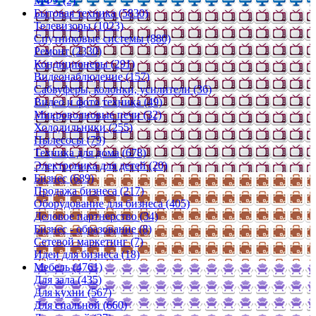
МФУ (2)
Бытовая техника (5830)
Телевизоры (1023)
Спутниковые системы (880)
Ремонт (2330)
Кондиционеры (291)
Видеонаблюдение (157)
Сабвуферы, колонки, усилители (36)
Видео и фото техника (49)
Микроволновые печи (32)
Холодильники (255)
Пылесосы (79)
Техника для дома (678)
Электроника для детей (20)
Бизнес (689)
Продажа бизнеса (217)
Оборудование для бизнеса (405)
Деловое партнерство (34)
Бизнес - образование (8)
Сетевой маркетинг (7)
Идеи для бизнеса (18)
Мебель (4761)
Для зала (435)
Для кухни (567)
Для спальной (660)