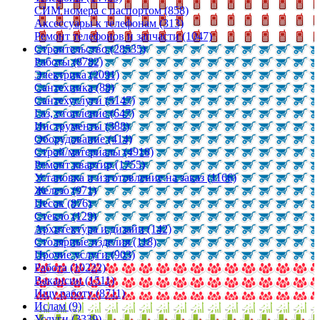
СИМ номера с паспортом (858)
Аксессуары к телефонам (313)
Ремонт телефонов и запчасти (1047)
Строительство (28535)
Работы (8782)
Электрика (2091)
Сантехника (88)
Сантехуслуги (5147)
Газ, отопление (647)
Инструменты (388)
Оборудование (414)
Строй/материалы (4918)
Ремонт квартир (1755)
Установка и изготовление на заказ (1166)
Железо (971)
Песок (876)
Стекло (129)
Архитектура и дизайн (142)
Столярные изделия (118)
Прочие услуги (903)
Работа (10222)
Вакансии (1511)
Ищу работу (8711)
Ислам (9)
Услуги (3339)