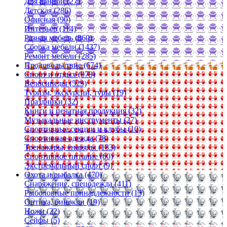
Для ванной (27)
Детская (286)
Офисная (90)
Интерьер (114)
Разная мебель (860)
Сборка мебели (1437)
Ремонт мебели (285)
Продовольствие (674)
Спорт и отдых (979)
Велосипеды (529)
Туризм, экскурсии, туры (19)
Праздники (32)
Книги и печатная продукция (32)
Музыкальные инструменты (27)
Спортивные секции и клубы (10)
Спортивная одежда (78)
Тренажеры, снаряды (183)
Спортивное питание (60)
Экстремальный спорт (9)
Охота и рыбалка (470)
Снаряжение, спецодежда (411)
Рыболовные принадлежности (13)
Оптика, бинокли (19)
Ножи (22)
Сейфы (5)