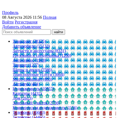
Профиль
08 Августа 2026 11:56
Полная
Войти
Регистрация
Добавить объявление
Транспорт (38325)
Автомобили (15132)
Запчасти и аксессуары (8331)
Грузовики и спецтехника (1260)
Автосервис (1918)
Тюнинг (1277)
Шины и диски (5586)
Транспортные услуги (3664)
Мото-транспорт (693)
Автозвук (464)
Недвижимость (10957)
Квартира (4432)
Дом (2613)
Земельный участок (2756)
Коммерческая недвижимость (1156)
Телефоны (16683)
Телефоны (14465)