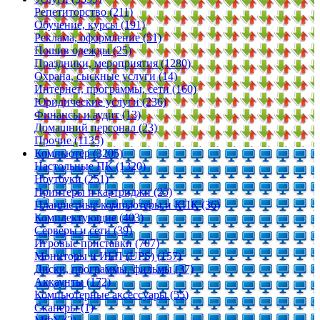
Репетиторство (211)
Обучение, курсы (191)
Реклама, оформление (51)
Пошив одежды (25)
Праздники, мероприятия (1280)
Охрана, сыскные услуги (14)
Интернет, программы, сети (160)
Юридические услуги (236)
Финансы и аудит (13)
Домашний персонал (23)
Прочие (1135)
Компьютер (3205)
Настольные ПК (1320)
Ноутбуки (251)
Принтеры и картриджи (25)
Планшетные компьютеры и КПК (36)
Комплектующие (403)
Серверы и сети (39)
Игровые приставки (707)
Мониторы и ИБП (UPS) (157)
Диски, программы, фильмы (37)
Аккаунты (172)
Компьютерные аксессуары (55)
Сканеры (1)