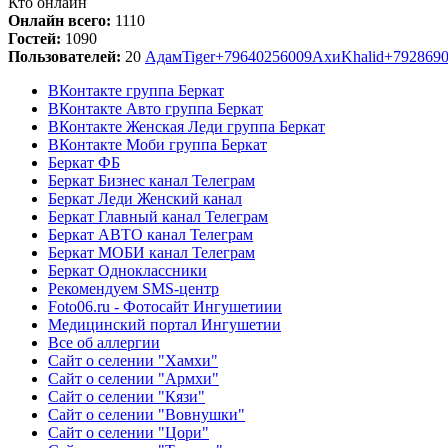
Кто онлайн
Онлайн всего:
1110
Гостей:
1090
Пользователей:
20
Адам
Tiger
+79640256009
Ахи
Khalid
+792869
ВКонтакте группа Беркат
ВКонтакте Авто группа Беркат
ВКонтакте Женская Леди группа Беркат
ВКонтакте Моби группа Беркат
Беркат ФБ
Беркат Бизнес канал Телеграм
Беркат Леди Женский канал
Беркат Главный канал Телеграм
Беркат АВТО канал Телеграм
Беркат МОБИ канал Телеграм
Беркат Одноклассники
Рекомендуем SMS-центр
Foto06.ru - Фотосайт Ингушетиии
Медицинский портал Ингушетии
Все об аллергии
Сайт о селении "Хамхи"
Сайт о селении "Армхи"
Сайт о селении "Кязи"
Сайт о селении "Вовнушки"
Сайт о селении "Цори"