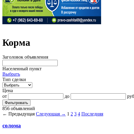
Корма
Заголовок объявления
Населенный пункт
Выбрать
Тип сделки
Цена
от
до
руб
Фильтровать
856 объявлений
← Предыдущая
Следующая →
1
2
3
4
Последняя
солома