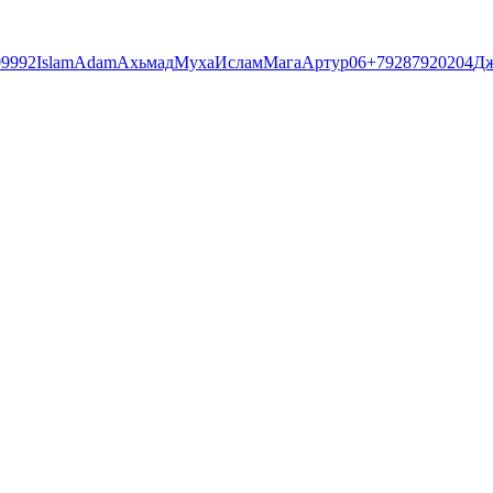
09992
Islam
Adam
Ахьмад
Муха
Ислам
Мага
Артур
06
+79287920204
Дж