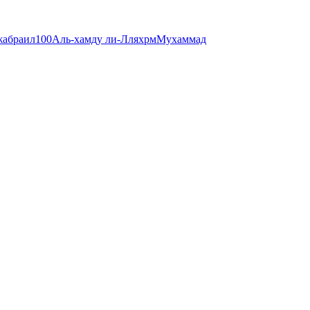
абраил
100
Аль-хамду ли-Ллях
рм
Мухаммад