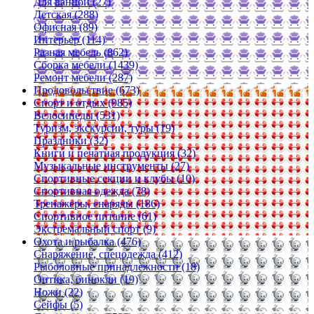
Для ванной (27)
Детская (288)
Офисная (89)
Интерьер (114)
Разная мебель (862)
Сборка мебели (1439)
Ремонт мебели (287)
Продовольствие (673)
Спорт и отдых (985)
Велосипеды (531)
Туризм, экскурсии, туры (19)
Праздники (32)
Книги и печатная продукция (32)
Музыкальные инструменты (27)
Спортивные секции и клубы (10)
Спортивная одежда (78)
Тренажеры, снаряды (186)
Спортивное питание (61)
Экстремальный спорт (9)
Охота и рыбалка (476)
Снаряжение, спецодежда (412)
Рыболовные принадлежности (18)
Оптика, бинокли (19)
Ножи (22)
Сейфы (5)