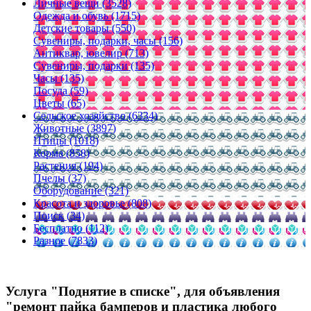
Личные вещи (3528)
Одежда и обувь (1715)
Детские товары (550)
Сувениры, подарки, часы (156)
Антиквар, ювелир (713)
Сувениры, подарки (135)
Часы (135)
Посуда (59)
Цветы (65)
Сельское хозяйство (6334)
Животные (3897)
Птицы (1018)
Корма (858)
Растения (194)
Пчелы (37)
Оборудование (321)
Красота и здоровье (808)
Поиск (34)
Бесплатно (112)
Разное (7833)
Услуга "Поднятие в списке", для объявления
"ремонт пайка бамперов и пластика любого