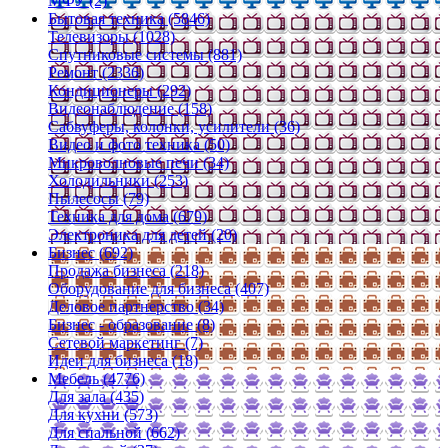
МФУ (2)
Бытовая техника (5846)
Телевизоры (1028)
Спутниковые системы (881)
Ремонт (2336)
Кондиционеры (292)
Видеонаблюдение (158)
Сабвуферы, колонки, усилители (36)
Видео и фото техника (50)
Микроволновые печи (34)
Холодильники (253)
Пылесосы (79)
Техника для дома (679)
Электроника для детей (20)
Бизнес (692)
Продажа бизнеса (218)
Оборудование для бизнеса (407)
Деловое партнерство (34)
Бизнес - образование (8)
Сетевой маркетинг (7)
Идеи для бизнеса (18)
Мебель (4776)
Для зала (435)
Для кухни (573)
Для спальной (662)