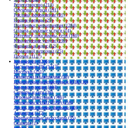
Репетиторство (213)
Обучение, курсы (191)
Реклама, оформление (51)
Пошив одежды (25)
Праздники, мероприятия (1284)
Охрана, сыскные услуги (14)
Интернет, программы, сети (160)
Юридические услуги (236)
Финансы и аудит (12)
Домашний персонал (25)
Прочие (1137)
Компьютер (3206)
Настольные ПК (1317)
Ноутбуки (251)
Принтеры и картриджи (25)
Планшетные компьютеры и КПК (36)
Комплектующие (404)
Серверы и сети (39)
Игровые приставки (706)
Мониторы и ИБП (UPS) (158)
Диски, программы, фильмы (40)
Аккаунты (172)
Компьютерные аксессуары (55)
Сканеры (1)