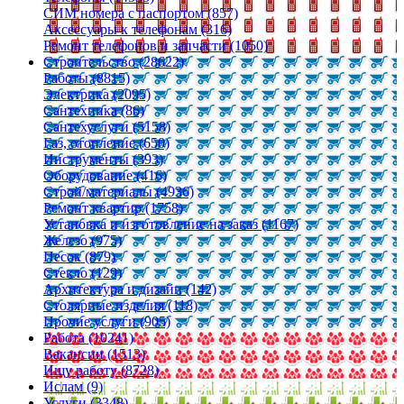
СИМ номера с паспортом (857)
Аксессуары к телефонам (316)
Ремонт телефонов и запчасти (1050)
Строительство (28622)
Работы (8815)
Электрика (2095)
Сантехника (86)
Сантехуслуги (5158)
Газ, отопление (650)
Инструменты (393)
Оборудование (416)
Строй/материалы (4936)
Ремонт квартир (1758)
Установка и изготовление на заказ (1167)
Железо (975)
Песок (879)
Стекло (129)
Архитектура и дизайн (142)
Столярные изделия (118)
Прочие услуги (905)
Работа (10241)
Вакансии (1513)
Ищу работу (8728)
Ислам (9)
Услуги (3348)