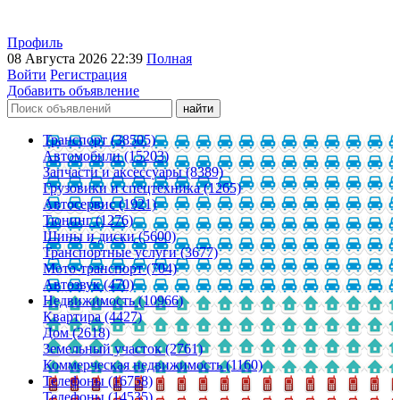
Профиль
08 Августа 2026 22:39
Полная
Войти
Регистрация
Добавить объявление
Транспорт (38505)
Автомобили (15203)
Запчасти и аксессуары (8389)
Грузовики и спецтехника (1265)
Автосервис (1921)
Тюнинг (1276)
Шины и диски (5600)
Транспортные услуги (3677)
Мото-транспорт (704)
Автозвук (470)
Недвижимость (10966)
Квартира (4427)
Дом (2618)
Земельный участок (2761)
Коммерческая недвижимость (1160)
Телефоны (16758)
Телефоны (14535)