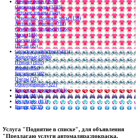
Личные вещи (3518)
Одежда и обувь (1703)
Детские товары (549)
Сувениры, подарки, часы (158)
Антиквар, ювелир (712)
Сувениры, подарки (136)
Часы (135)
Посуда (60)
Цветы (65)
Сельское хозяйство (6331)
Животные (3886)
Птицы (1031)
Корма (854)
Растения (192)
Пчелы (37)
Оборудование (322)
Красота и здоровье (813)
Поиск (35)
Бесплатно (113)
Разное (7837)
Услуга "Поднятие в списке", для объявления
"Предлагаю услуги автомаляра:покраска,