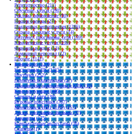
Репетиторство (211)
Обучение, курсы (190)
Реклама, оформление (50)
Пошив одежды (27)
Праздники, мероприятия (1286)
Охрана, сыскные услуги (14)
Интернет, программы, сети (159)
Юридические услуги (236)
Финансы и аудит (13)
Домашний персонал (22)
Прочие (1141)
Компьютер (3209)
Настольные ПК (1315)
Ноутбуки (252)
Принтеры и картриджи (27)
Планшетные компьютеры и КПК (35)
Комплектующие (406)
Серверы и сети (39)
Игровые приставки (707)
Мониторы и ИБП (UPS) (157)
Диски, программы, фильмы (37)
Аккаунты (175)
Компьютерные аксессуары (56)
Сканеры (1)