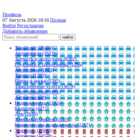
Профиль
07 Августа 2026 18:16
Полная
Войти
Регистрация
Добавить объявление
Транспорт (38494)
Автомобили (15216)
Запчасти и аксессуары (8382)
Грузовики и спецтехника (1266)
Автосервис (1923)
Тюнинг (1283)
Шины и диски (5585)
Транспортные услуги (3679)
Мото-транспорт (691)
Автозвук (469)
Недвижимость (11024)
Квартира (4472)
Дом (2630)
Земельный участок (2765)
Коммерческая недвижимость (1157)
Телефоны (16804)
Телефоны (14578)