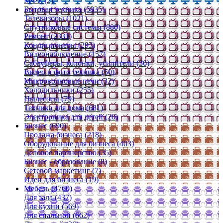
МФУ (2)
Бытовая техника (5835)
Телевизоры (1021)
Спутниковые системы (880)
Ремонт (2331)
Кондиционеры (293)
Видеонаблюдение (157)
Сабвуферы, колонки, усилители (36)
Видео и фото техника (50)
Микроволновые печи (32)
Холодильники (255)
Пылесосы (79)
Техника для дома (681)
Электроника для детей (20)
Бизнес (690)
Продажа бизнеса (218)
Оборудование для бизнеса (403)
Деловое партнерство (35)
Бизнес - образование (8)
Сетевой маркетинг (7)
Идеи для бизнеса (19)
Мебель (4760)
Для зала (437)
Для кухни (569)
Для спальной (662)