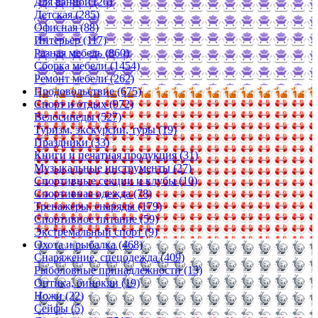
Для ванной (26)
Детская (285)
Офисная (88)
Интерьер (117)
Разная мебель (860)
Сборка мебели (1454)
Ремонт мебели (262)
Продовольствие (675)
Спорт и отдых (972)
Велосипеды (527)
Туризм, экскурсии, туры (19)
Праздники (33)
Книги и печатная продукция (31)
Музыкальные инструменты (27)
Спортивные секции и клубы (10)
Спортивная одежда (78)
Тренажеры, снаряды (179)
Спортивное питание (59)
Экстремальный спорт (9)
Охота и рыбалка (468)
Снаряжение, спецодежда (409)
Рыболовные принадлежности (13)
Оптика, бинокли (19)
Ножи (22)
Сейфы (5)