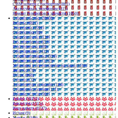
СИМ номера с паспортом (861)
Аксессуары к телефонам (315)
Ремонт телефонов и запчасти (1050)
Строительство (28608)
Работы (8822)
Электрика (2091)
Сантехника (89)
Сантехуслуги (5139)
Газ, отопление (653)
Инструменты (389)
Оборудование (413)
Строй/материалы (4936)
Ремонт квартир (1765)
Установка и изготовление на заказ (1168)
Железо (976)
Песок (868)
Стекло (132)
Архитектура и дизайн (144)
Столярные изделия (121)
Прочие услуги (902)
Работа (10252)
Вакансии (1515)
Ищу работу (8737)
Ислам (9)
Услуги (3349)