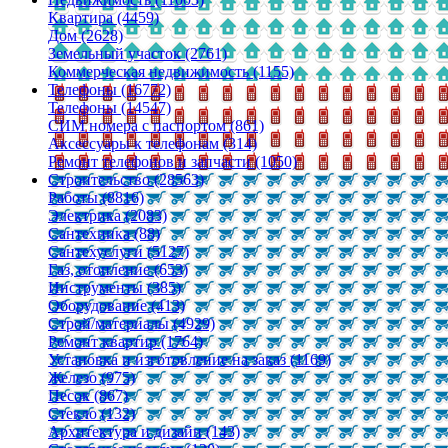
Квартира (4459)
Дом (2628)
Земельный участок (2761)
Коммерческая недвижимость (1155)
Телефоны (16772)
Телефоны (14547)
СИМ номера с паспортом (861)
Аксессуары к телефонам (314)
Ремонт телефонов и запчасти (1050)
Строительство (28563)
Работы (8816)
Электрика (2083)
Сантехника (88)
Сантехуслуги (5127)
Газ, отопление (653)
Инструменты (385)
Оборудование (413)
Строй/материалы (4929)
Ремонт квартир (1764)
Установка и изготовление на заказ (1169)
Железо (975)
Песок (867)
Стекло (132)
Архитектура и дизайн (143)