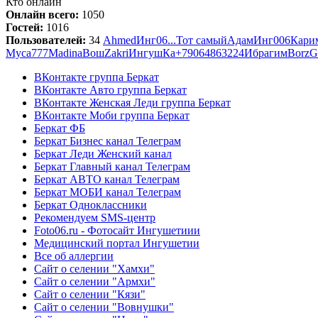
Кто онлайн
Онлайн всего:
1050
Гостей:
1016
Пользователей:
34
Ahmed
Инг06
...
Тот самый
Адам
Инг006
Кари
Муса
777
Madina
Вош
Zakri
Ингуш
Кa
+79064863224
Ибрагим
Borz
G
ВКонтакте группа Беркат
ВКонтакте Авто группа Беркат
ВКонтакте Женская Леди группа Беркат
ВКонтакте Моби группа Беркат
Беркат ФБ
Беркат Бизнес канал Телеграм
Беркат Леди Женский канал
Беркат Главный канал Телеграм
Беркат АВТО канал Телеграм
Беркат МОБИ канал Телеграм
Беркат Одноклассники
Рекомендуем SMS-центр
Foto06.ru - Фотосайт Ингушетиии
Медицинский портал Ингушетии
Все об аллергии
Сайт о селении "Хамхи"
Сайт о селении "Армхи"
Сайт о селении "Кязи"
Сайт о селении "Вовнушки"