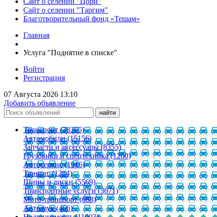
Сайт о селении "Цори"
Сайт о селении "Таргим"
Благотворительный фонд «Тешам»
Главная
Услуга "Поднятие в списке"
Войти
Регистрация
07 Августа 2026 13:10
Добавить объявление
Транспорт (38365)
Автомобили (15156)
Запчасти и аксессуары (8355)
Грузовики и спецтехника (1260)
Автосервис (1916)
Тюнинг (1284)
Шины и диски (5569)
Транспортные услуги (3671)
Мото-транспорт (688)
Автозвук (466)
Недвижимость (11003)