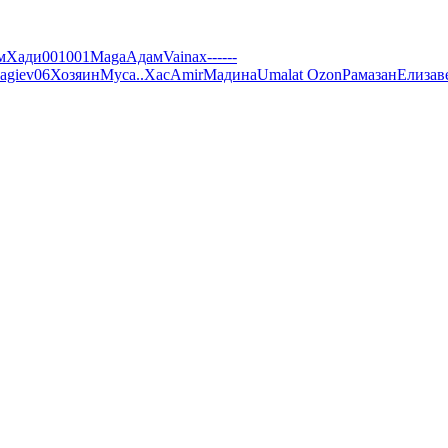
м
Хади
001001
Maga
Адам
Vainax------
agiev06
Хозяин
Муса
..
Хас
Amir
Мадина
Umalat Ozon
Рамазан
Елизав