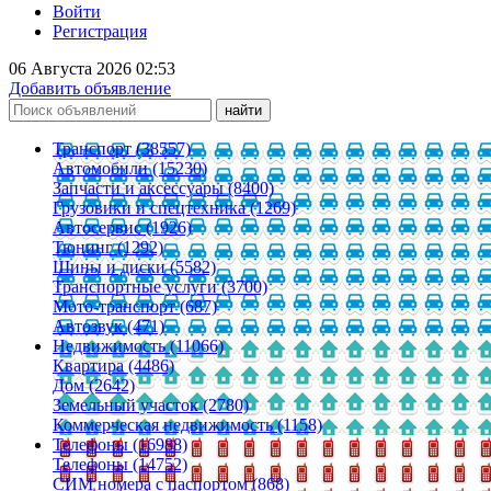
Войти
Регистрация
06 Августа 2026 02:53
Добавить объявление
Транспорт (38557)
Автомобили (15230)
Запчасти и аксессуары (8400)
Грузовики и спецтехника (1269)
Автосервис (1926)
Тюнинг (1292)
Шины и диски (5582)
Транспортные услуги (3700)
Мото-транспорт (687)
Автозвук (471)
Недвижимость (11066)
Квартира (4486)
Дом (2642)
Земельный участок (2780)
Коммерческая недвижимость (1158)
Телефоны (16988)
Телефоны (14752)
СИМ номера с паспортом (868)