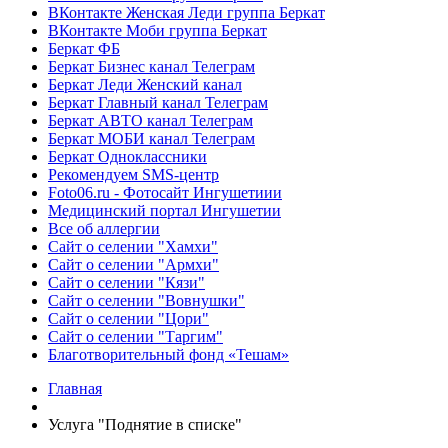
ВКонтакте Женская Леди группа Беркат
ВКонтакте Моби группа Беркат
Беркат ФБ
Беркат Бизнес канал Телеграм
Беркат Леди Женский канал
Беркат Главный канал Телеграм
Беркат АВТО канал Телеграм
Беркат МОБИ канал Телеграм
Беркат Одноклассники
Рекомендуем SMS-центр
Foto06.ru - Фотосайт Ингушетиии
Медицинский портал Ингушетии
Все об аллергии
Сайт о селении "Хамхи"
Сайт о селении "Армхи"
Сайт о селении "Кязи"
Сайт о селении "Вовнушки"
Сайт о селении "Цори"
Сайт о селении "Таргим"
Благотворительный фонд «Тешам»
Главная
Услуга "Поднятие в списке"