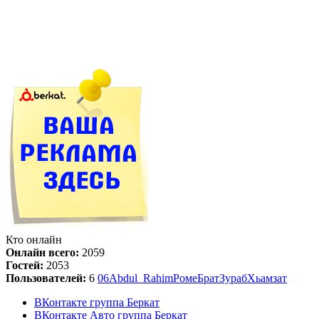
Кто онлайн
Онлайн всего:
2059
Гостей:
2053
Пользователей:
6
06
Abdul_Rahim
Роме
Брат
Зураб
Хьамзат
ВКонтакте группа Беркат
ВКонтакте Авто группа Беркат