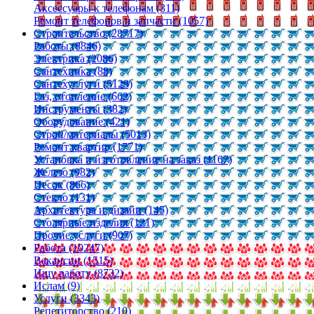
Аксессуары к телефонам (311)
Ремонт телефонов и запчасти (1057)
Строительство (28717)
Работы (8846)
Электрика (2086)
Сантехника (88)
Сантехуслуги (5129)
Газ, отопление (662)
Инструменты (382)
Оборудование (421)
Строй/материалы (5013)
Ремонт квартир (1771)
Установка и изготовление на заказ (1167)
Железо (982)
Песок (866)
Стекло (131)
Архитектура и дизайн (145)
Столярные изделия (121)
Прочие услуги (907)
Работа (10247)
Вакансии (1515)
Ищу работу (8732)
Ислам (9)
Услуги (3343)
Репетиторство (210)