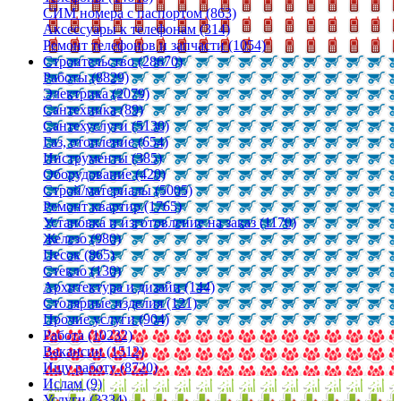
СИМ номера с паспортом (863)
Аксессуары к телефонам (314)
Ремонт телефонов и запчасти (1054)
Строительство (28670)
Работы (8829)
Электрика (2079)
Сантехника (89)
Сантехуслуги (5130)
Газ, отопление (654)
Инструменты (385)
Оборудование (420)
Строй/материалы (5005)
Ремонт квартир (1765)
Установка и изготовление на заказ (1170)
Железо (980)
Песок (865)
Стекло (130)
Архитектура и дизайн (144)
Столярные изделия (121)
Прочие услуги (904)
Работа (10232)
Вакансии (1512)
Ищу работу (8720)
Ислам (9)
Услуги (3334)