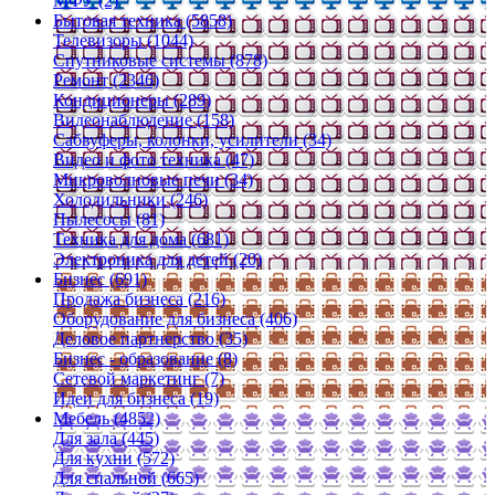
МФУ (2)
Бытовая техника (5858)
Телевизоры (1044)
Спутниковые системы (878)
Ремонт (2346)
Кондиционеры (289)
Видеонаблюдение (158)
Сабвуферы, колонки, усилители (34)
Видео и фото техника (47)
Микроволновые печи (34)
Холодильники (246)
Пылесосы (81)
Техника для дома (681)
Электроника для детей (20)
Бизнес (691)
Продажа бизнеса (216)
Оборудование для бизнеса (406)
Деловое партнерство (35)
Бизнес - образование (8)
Сетевой маркетинг (7)
Идеи для бизнеса (19)
Мебель (4852)
Для зала (445)
Для кухни (572)
Для спальной (665)