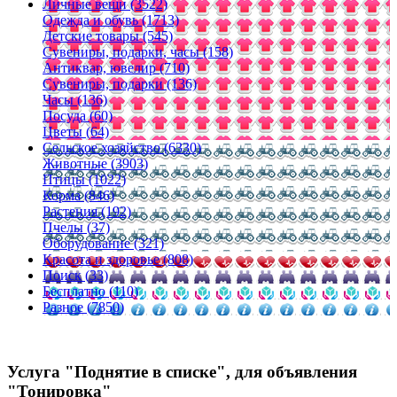
Личные вещи (3522)
Одежда и обувь (1713)
Детские товары (545)
Сувениры, подарки, часы (158)
Антиквар, ювелир (710)
Сувениры, подарки (136)
Часы (136)
Посуда (60)
Цветы (64)
Сельское хозяйство (6330)
Животные (3903)
Птицы (1022)
Корма (846)
Растения (192)
Пчелы (37)
Оборудование (321)
Красота и здоровье (808)
Поиск (33)
Бесплатно (110)
Разное (7850)
Услуга "Поднятие в списке", для объявления
"Тонировка"