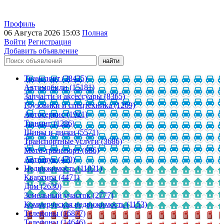
Профиль
06 Августа 2026 15:03
Полная
Войти
Регистрация
Добавить объявление
Транспорт (38435)
Автомобили (15181)
Запчасти и аксессуары (8365)
Грузовики и спецтехника (1269)
Автосервис (1921)
Тюнинг (1286)
Шины и диски (5571)
Транспортные услуги (3686)
Мото-транспорт (686)
Автозвук (470)
Недвижимость (11031)
Квартира (4471)
Дом (2630)
Земельный участок (2777)
Коммерческая недвижимость (1153)
Телефоны (16877)
Телефоны (14646)