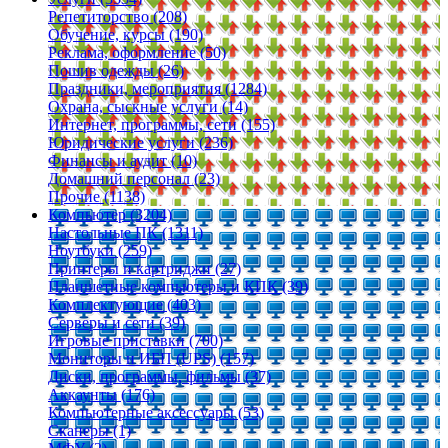
Репетиторство (208)
Обучение, курсы (190)
Реклама, оформление (50)
Пошив одежды (26)
Праздники, мероприятия (1284)
Охрана, сыскные услуги (14)
Интернет, программы, сети (155)
Юридические услуги (236)
Финансы и аудит (10)
Домашний персонал (23)
Прочие (1138)
Компьютер (3204)
Настольные ПК (1311)
Ноутбуки (259)
Принтеры и картриджи (27)
Планшетные компьютеры и КПК (39)
Комплектующие (403)
Серверы и сети (39)
Игровые приставки (700)
Мониторы и ИБП (UPS) (157)
Диски, программы, фильмы (37)
Аккаунты (176)
Компьютерные аксессуары (53)
Сканеры (1)