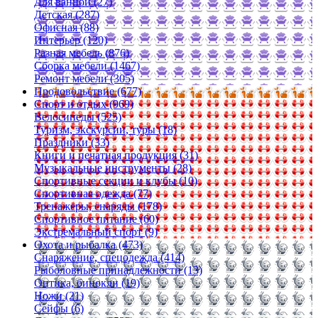
Для ванной (27)
Детская (287)
Офисная (88)
Интерьер (120)
Разная мебель (876)
Сборка мебели (1467)
Ремонт мебели (305)
Продовольствие (677)
Спорт и отдых (969)
Велосипеды (525)
Туризм, экскурсии, туры (18)
Праздники (33)
Книги и печатная продукция (31)
Музыкальные инструменты (28)
Спортивные секции и клубы (10)
Спортивная одежда (77)
Тренажеры, снаряды (178)
Спортивное питание (60)
Экстремальный спорт (9)
Охота и рыбалка (473)
Снаряжение, спецодежда (414)
Рыболовные принадлежности (13)
Оптика, бинокли (19)
Ножи (21)
Сейфы (6)