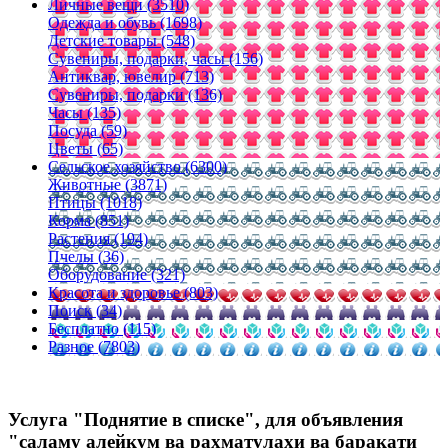
Личные вещи (3510)
Одежда и обувь (1698)
Детские товары (548)
Сувениры, подарки, часы (156)
Антиквар, ювелир (713)
Сувениры, подарки (136)
Часы (135)
Посуда (59)
Цветы (65)
Сельское хозяйство (6300)
Животные (3871)
Птицы (1018)
Корма (851)
Растения (194)
Пчелы (36)
Оборудование (321)
Красота и здоровье (803)
Поиск (34)
Бесплатно (115)
Разное (7803)
Услуга "Поднятие в списке", для объявления
"саламу алейкум ва рахматулахи ва баракати