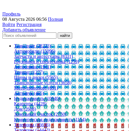
Профиль
08 Августа 2026 06:56
Полная
Войти
Регистрация
Добавить объявление
Транспорт (38233)
Автомобили (15096)
Запчасти и аксессуары (8311)
Грузовики и спецтехника (1259)
Автосервис (1911)
Тюнинг (1277)
Шины и диски (5565)
Транспортные услуги (3658)
Мото-транспорт (691)
Автозвук (465)
Недвижимость (10940)
Квартира (4428)
Дом (2608)
Земельный участок (2750)
Коммерческая недвижимость (1154)
Телефоны (16656)
Телефоны (14443)