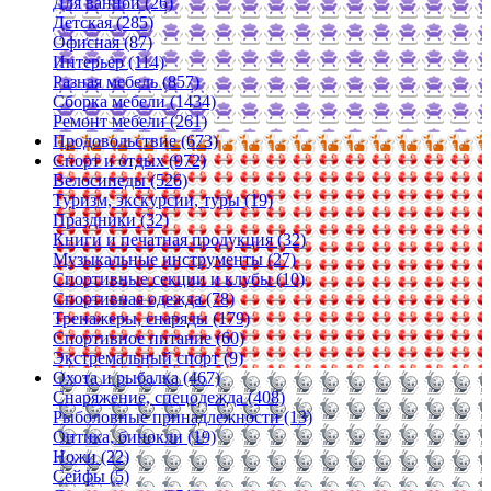
Для ванной (26)
Детская (285)
Офисная (87)
Интерьер (114)
Разная мебель (857)
Сборка мебели (1434)
Ремонт мебели (261)
Продовольствие (673)
Спорт и отдых (972)
Велосипеды (526)
Туризм, экскурсии, туры (19)
Праздники (32)
Книги и печатная продукция (32)
Музыкальные инструменты (27)
Спортивные секции и клубы (10)
Спортивная одежда (78)
Тренажеры, снаряды (179)
Спортивное питание (60)
Экстремальный спорт (9)
Охота и рыбалка (467)
Снаряжение, спецодежда (408)
Рыболовные принадлежности (13)
Оптика, бинокли (19)
Ножи (22)
Сейфы (5)