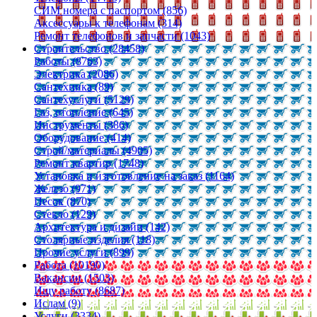
СИМ номера с паспортом (856)
Аксессуары к телефонам (314)
Ремонт телефонов и запчасти (1043)
Строительство (28458)
Работы (8763)
Электрика (2086)
Сантехника (89)
Сантехуслуги (5129)
Газ, отопление (645)
Инструменты (386)
Оборудование (414)
Строй/материалы (4905)
Ремонт квартир (1748)
Установка и изготовление на заказ (1164)
Железо (971)
Песок (870)
Стекло (129)
Архитектура и дизайн (142)
Столярные изделия (118)
Прочие услуги (899)
Работа (10190)
Вакансии (1503)
Ищу работу (8687)
Ислам (9)
Услуги (3334)