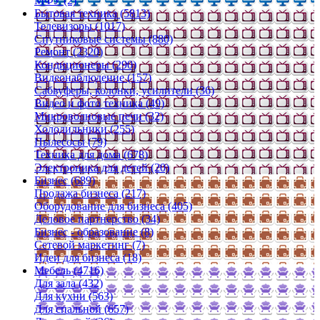
МФУ (2)
Бытовая техника (5813)
Телевизоры (1017)
Спутниковые системы (880)
Ремонт (2320)
Кондиционеры (290)
Видеонаблюдение (157)
Сабвуферы, колонки, усилители (36)
Видео и фото техника (49)
Микроволновые печи (32)
Холодильники (255)
Пылесосы (79)
Техника для дома (678)
Электроника для детей (20)
Бизнес (689)
Продажа бизнеса (217)
Оборудование для бизнеса (405)
Деловое партнерство (34)
Бизнес - образование (8)
Сетевой маркетинг (7)
Идеи для бизнеса (18)
Мебель (4716)
Для зала (432)
Для кухни (563)
Для спальной (657)