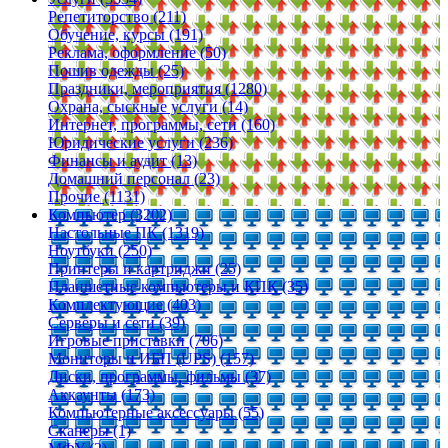
Репетиторство (211)
Обучение, курсы (191)
Реклама, оформление (50)
Пошив одежды (25)
Праздники, мероприятия (1280)
Охрана, сыскные услуги (14)
Интернет, программы, сети (160)
Юридические услуги (236)
Финансы и аудит (13)
Домашний персонал (23)
Прочие (1131)
Компьютер (3202)
Настольные ПК (1319)
Ноутбуки (250)
Принтеры и картриджи (25)
Планшетные компьютеры и КПК (35)
Комплектующие (403)
Серверы и сети (39)
Игровые приставки (706)
Мониторы и ИБП (UPS) (157)
Диски, программы, фильмы (37)
Аккаунты (173)
Компьютерные аксессуары (55)
Сканеры (1)