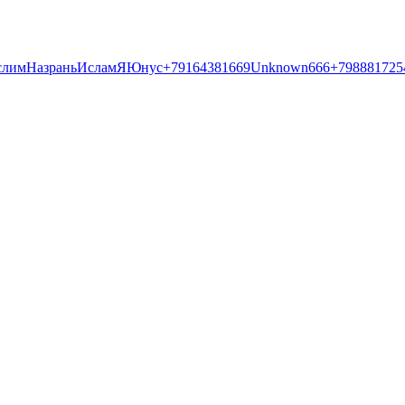
слим
Назрань
Ислам
Я
Юнус
+79164381669
Unknown
666
+798881725