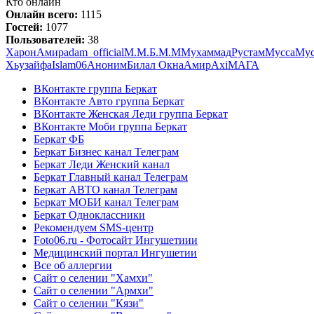
Кто онлайн
Онлайн всего:
1115
Гостей:
1077
Пользователей:
38
Харон
Амир
adam_official
М.М.
Б.М.М
Мухаммад
Рустам
Мусса
Му
Хьузайфа
Islam
06
Аноним
Билал Окна
Амир
Axi
МАГА
ВКонтакте группа Беркат
ВКонтакте Авто группа Беркат
ВКонтакте Женская Леди группа Беркат
ВКонтакте Моби группа Беркат
Беркат ФБ
Беркат Бизнес канал Телеграм
Беркат Леди Женский канал
Беркат Главный канал Телеграм
Беркат АВТО канал Телеграм
Беркат МОБИ канал Телеграм
Беркат Одноклассники
Рекомендуем SMS-центр
Foto06.ru - Фотосайт Ингушетиии
Медицинский портал Ингушетии
Все об аллергии
Сайт о селении "Хамхи"
Сайт о селении "Армхи"
Сайт о селении "Кязи"