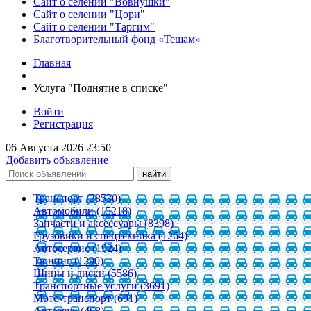
Сайт о селении "Вовнушки"
Сайт о селении "Цори"
Сайт о селении "Таргим"
Благотворительный фонд «Тешам»
Главная
Услуга "Поднятие в списке"
Войти
Регистрация
06 Августа 2026 23:50
Добавить объявление
Транспорт (38530)
Автомобили (15218)
Запчасти и аксессуары (8398)
Грузовики и спецтехника (1264)
Автосервис (1924)
Тюнинг (1290)
Шины и диски (5586)
Транспортные услуги (3691)
Мото-транспорт (691)
Автозвук (468)