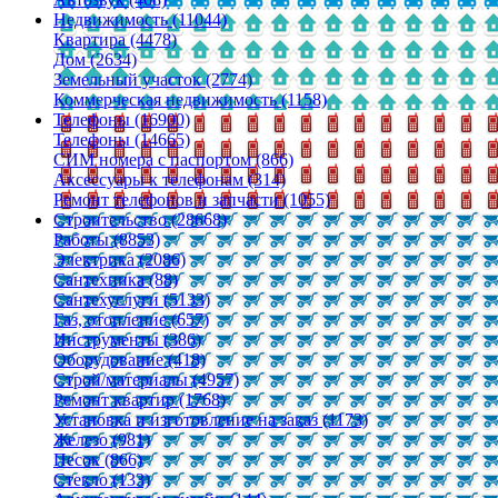
Недвижимость (11044)
Квартира (4478)
Дом (2634)
Земельный участок (2774)
Коммерческая недвижимость (1158)
Телефоны (16900)
Телефоны (14665)
СИМ номера с паспортом (866)
Аксессуары к телефонам (314)
Ремонт телефонов и запчасти (1055)
Строительство (28668)
Работы (8853)
Электрика (2086)
Сантехника (88)
Сантехуслуги (5133)
Газ, отопление (657)
Инструменты (386)
Оборудование (418)
Строй/материалы (4957)
Ремонт квартир (1768)
Установка и изготовление на заказ (1173)
Железо (981)
Песок (866)
Стекло (133)