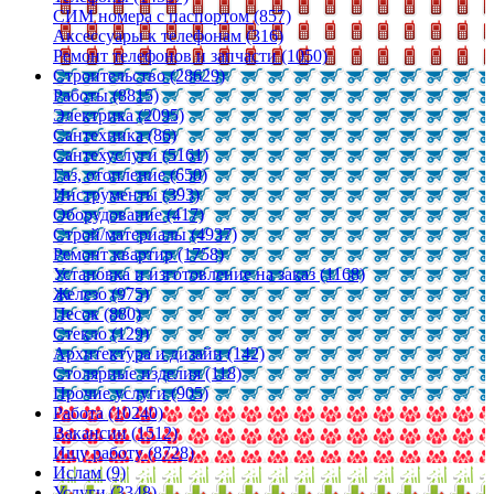
СИМ номера с паспортом (857)
Аксессуары к телефонам (316)
Ремонт телефонов и запчасти (1050)
Строительство (28629)
Работы (8815)
Электрика (2095)
Сантехника (86)
Сантехуслуги (5161)
Газ, отопление (650)
Инструменты (393)
Оборудование (417)
Строй/материалы (4937)
Ремонт квартир (1758)
Установка и изготовление на заказ (1168)
Железо (975)
Песок (880)
Стекло (129)
Архитектура и дизайн (142)
Столярные изделия (118)
Прочие услуги (905)
Работа (10240)
Вакансии (1512)
Ищу работу (8728)
Ислам (9)
Услуги (3348)