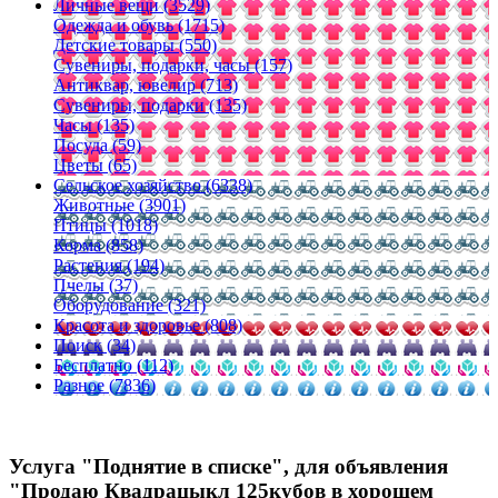
Личные вещи (3529)
Одежда и обувь (1715)
Детские товары (550)
Сувениры, подарки, часы (157)
Антиквар, ювелир (713)
Сувениры, подарки (135)
Часы (135)
Посуда (59)
Цветы (65)
Сельское хозяйство (6338)
Животные (3901)
Птицы (1018)
Корма (858)
Растения (194)
Пчелы (37)
Оборудование (321)
Красота и здоровье (808)
Поиск (34)
Бесплатно (112)
Разное (7836)
Услуга "Поднятие в списке", для объявления
"Продаю Квадрацыкл 125кубов в хорошем