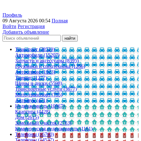
Профиль
09 Августа 2026 00:54
Полная
Войти
Регистрация
Добавить объявление
Транспорт (38519)
Автомобили (15207)
Запчасти и аксессуары (8395)
Грузовики и спецтехника (1266)
Автосервис (1923)
Тюнинг (1277)
Шины и диски (5598)
Транспортные услуги (3677)
Мото-транспорт (705)
Автозвук (471)
Недвижимость (10967)
Квартира (4428)
Дом (2615)
Земельный участок (2763)
Коммерческая недвижимость (1161)
Телефоны (16760)
Телефоны (14537)