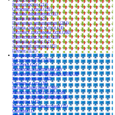
Репетиторство (213)
Обучение, курсы (191)
Реклама, оформление (51)
Пошив одежды (25)
Праздники, мероприятия (1284)
Охрана, сыскные услуги (14)
Интернет, программы, сети (160)
Юридические услуги (236)
Финансы и аудит (12)
Домашний персонал (25)
Прочие (1137)
Компьютер (3205)
Настольные ПК (1318)
Ноутбуки (251)
Принтеры и картриджи (25)
Планшетные компьютеры и КПК (36)
Комплектующие (402)
Серверы и сети (39)
Игровые приставки (706)
Мониторы и ИБП (UPS) (158)
Диски, программы, фильмы (40)
Аккаунты (172)
Компьютерные аксессуары (55)
Сканеры (1)