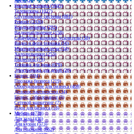
МФУ (2)
Бытовая техника (5845)
Телевизоры (1027)
Спутниковые системы (881)
Ремонт (2336)
Кондиционеры (292)
Видеонаблюдение (158)
Сабвуферы, колонки, усилители (36)
Видео и фото техника (50)
Микроволновые печи (34)
Холодильники (253)
Пылесосы (79)
Техника для дома (679)
Электроника для детей (20)
Бизнес (694)
Продажа бизнеса (219)
Оборудование для бизнеса (408)
Деловое партнерство (34)
Бизнес - образование (8)
Сетевой маркетинг (7)
Идеи для бизнеса (18)
Мебель (4778)
Для зала (436)
Для кухни (573)
Для спальной (662)