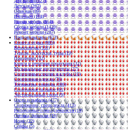
Для ванной (27)
Детская (287)
Офисная (89)
Интерьер (114)
Разная мебель (864)
Сборка мебели (1439)
Ремонт мебели (287)
Продовольствие (673)
Спорт и отдых (985)
Велосипеды (531)
Туризм, экскурсии, туры (19)
Праздники (32)
Книги и печатная продукция (32)
Музыкальные инструменты (27)
Спортивные секции и клубы (10)
Спортивная одежда (78)
Тренажеры, снаряды (186)
Спортивное питание (61)
Экстремальный спорт (9)
Охота и рыбалка (477)
Снаряжение, спецодежда (413)
Рыболовные принадлежности (18)
Оптика, бинокли (19)
Ножи (22)
Сейфы (5)