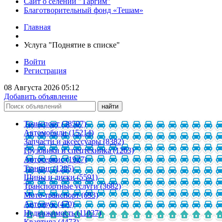
Сайт о селении "Таргим"
Благотворительный фонд «Тешам»
Главная
Услуга "Поднятие в списке"
Войти
Регистрация
08 Августа 2026 05:12
Добавить объявление
Транспорт (38507)
Автомобили (15214)
Запчасти и аксессуары (8382)
Грузовики и спецтехника (1263)
Автосервис (1927)
Тюнинг (1285)
Шины и диски (5591)
Транспортные услуги (3682)
Мото-транспорт (693)
Автозвук (470)
Недвижимость (11037)
Квартира (4473)