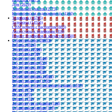
Дом (2629)
Земельный участок (2775)
Коммерческая недвижимость (1160)
Телефоны (16785)
Телефоны (14556)
СИМ номера с паспортом (863)
Аксессуары к телефонам (316)
Ремонт телефонов и запчасти (1050)
Строительство (28633)
Работы (8824)
Электрика (2096)
Сантехника (90)
Сантехуслуги (5144)
Газ, отопление (653)
Инструменты (388)
Оборудование (416)
Строй/материалы (4942)
Ремонт квартир (1766)
Установка и изготовление на заказ (1167)
Железо (979)
Песок (870)
Стекло (132)
Архитектура и дизайн (144)
Столярные изделия (119)