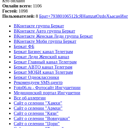
Кто онлайн
Онлайн всего:
1106
Гостей:
1098
Пользователей:
8
Брат
+79380106512
Ic
Я
Hamzat
Ozdo
Хьасан
Ин
ВКонтакте группа Беркат
ВКонтакте Авто группа Беркат
ВКонтакте Женская Леди группа Беркат
ВКонтакте Моби группа Беркат
Беркат ФБ
Беркат Бизнес канал Телеграм
Беркат Леди Женский канал
Беркат Главный канал Телеграм
Беркат АВТО канал Телеграм
Беркат МОБИ канал Телеграм
Беркат Одноклассники
Рекомендуем SMS-центр
Foto06.ru - Фотосайт Ингушетиии
Медицинский портал Ингушетии
Все об аллергии
Сайт о селении "Хамхи"
Сайт о селении "Армхи"
Сайт о селении "Кязи"
Сайт о селении "Вовнушки"
Сайт о селении "Цори"