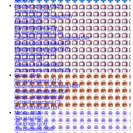
МФУ (2)
Бытовая техника (5839)
Телевизоры (1027)
Спутниковые системы (879)
Ремонт (2337)
Кондиционеры (289)
Видеонаблюдение (159)
Сабвуферы, колонки, усилители (34)
Видео и фото техника (47)
Микроволновые печи (33)
Холодильники (251)
Пылесосы (81)
Техника для дома (682)
Электроника для детей (20)
Бизнес (694)
Продажа бизнеса (217)
Оборудование для бизнеса (408)
Деловое партнерство (35)
Бизнес - образование (8)
Сетевой маркетинг (7)
Идеи для бизнеса (19)
Мебель (4836)
Для зала (445)
Для кухни (574)
Для спальной (668)