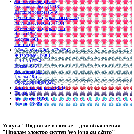
Личные вещи (3531)
Одежда и обувь (1716)
Детские товары (549)
Сувениры, подарки, часы (159)
Антиквар, ювелир (710)
Сувениры, подарки (136)
Часы (136)
Посуда (60)
Цветы (65)
Сельское хозяйство (6345)
Животные (3906)
Птицы (1034)
Корма (845)
Растения (192)
Пчелы (38)
Оборудование (321)
Красота и здоровье (811)
Поиск (34)
Бесплатно (109)
Разное (7839)
Услуга "Поднятие в списке", для объявления
"Продам электро скутер Wo long gu c2pro"