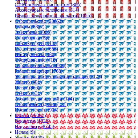
СИМ номера с паспортом (866)
Аксессуары к телефонам (314)
Ремонт телефонов и запчасти (1055)
Строительство (28662)
Работы (8852)
Электрика (2085)
Сантехника (88)
Сантехуслуги (5133)
Газ, отопление (656)
Инструменты (386)
Оборудование (418)
Строй/материалы (4956)
Ремонт квартир (1768)
Установка и изготовление на заказ (1173)
Железо (981)
Песок (866)
Стекло (131)
Архитектура и дизайн (144)
Столярные изделия (121)
Прочие услуги (904)
Работа (10267)
Вакансии (1522)
Ищу работу (8745)
Ислам (9)
Услуги (3340)