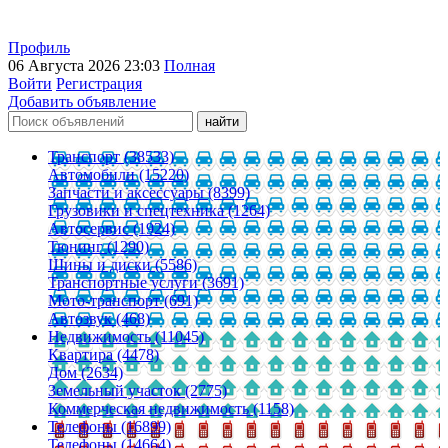
Профиль
06 Августа 2026 23:03
Полная
Войти
Регистрация
Добавить объявление
Транспорт (38533)
Автомобили (15220)
Запчасти и аксессуары (8399)
Грузовики и спецтехника (1264)
Автосервис (1924)
Тюнинг (1290)
Шины и диски (5586)
Транспортные услуги (3691)
Мото-транспорт (691)
Автозвук (468)
Недвижимость (11045)
Квартира (4478)
Дом (2634)
Земельный участок (2775)
Коммерческая недвижимость (1158)
Телефоны (16899)
Телефоны (14664)