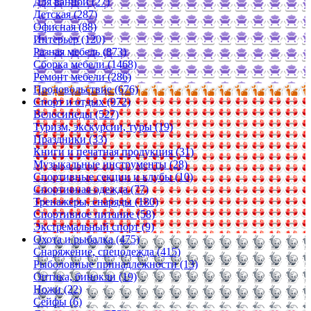
Для ванной (27)
Детская (287)
Офисная (88)
Интерьер (120)
Разная мебель (873)
Сборка мебели (1468)
Ремонт мебели (286)
Продовольствие (676)
Спорт и отдых (972)
Велосипеды (527)
Туризм, экскурсии, туры (19)
Праздники (33)
Книги и печатная продукция (31)
Музыкальные инструменты (28)
Спортивные секции и клубы (10)
Спортивная одежда (77)
Тренажеры, снаряды (180)
Спортивное питание (58)
Экстремальный спорт (9)
Охота и рыбалка (475)
Снаряжение, спецодежда (415)
Рыболовные принадлежности (13)
Оптика, бинокли (19)
Ножи (22)
Сейфы (6)