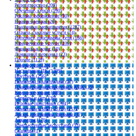
Репетиторство (209)
Обучение, курсы (190)
Реклама, оформление (50)
Пошив одежды (26)
Праздники, мероприятия (1287)
Охрана, сыскные услуги (14)
Интернет, программы, сети (156)
Юридические услуги (236)
Финансы и аудит (10)
Домашний персонал (23)
Прочие (1139)
Компьютер (3204)
Настольные ПК (1309)
Ноутбуки (256)
Принтеры и картриджи (27)
Планшетные компьютеры и КПК (35)
Комплектующие (408)
Серверы и сети (39)
Игровые приставки (704)
Мониторы и ИБП (UPS) (157)
Диски, программы, фильмы (37)
Аккаунты (176)
Компьютерные аксессуары (53)
Сканеры (1)