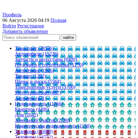
Профиль
06 Августа 2026 04:19
Полная
Войти
Регистрация
Добавить объявление
Транспорт (38556)
Автомобили (15226)
Запчасти и аксессуары (8400)
Грузовики и спецтехника (1270)
Автосервис (1926)
Тюнинг (1292)
Шины и диски (5584)
Транспортные услуги (3700)
Мото-транспорт (687)
Автозвук (471)
Недвижимость (11066)
Квартира (4486)
Дом (2642)
Земельный участок (2780)
Коммерческая недвижимость (1158)
Телефоны (16988)
Телефоны (14752)