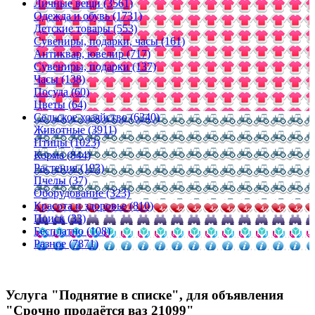
Личные вещи (3561)
Одежда и обувь (1731)
Детские товары (553)
Сувениры, подарки, часы (161)
Антиквар, ювелир (717)
Сувениры, подарки (137)
Часы (138)
Посуда (60)
Цветы (64)
Сельское хозяйство (6340)
Животные (3911)
Птицы (1023)
Корма (844)
Растения (193)
Пчелы (37)
Оборудование (323)
Красота и здоровье (810)
Поиск (33)
Бесплатно (108)
Разное (7871)
Услуга "Поднятие в списке", для объявления
"Срочно продаётся ваз 21099"