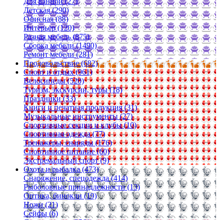
Для ванной (27)
Детская (290)
Офисная (88)
Интерьер (120)
Разная мебель (875)
Сборка мебели (1490)
Ремонт мебели (281)
Продовольствие (682)
Спорт и отдых (961)
Велосипеды (520)
Туризм, экскурсии, туры (18)
Праздники (33)
Книги и печатная продукция (31)
Музыкальные инструменты (27)
Спортивные секции и клубы (10)
Спортивная одежда (77)
Тренажеры, снаряды (176)
Спортивное питание (60)
Экстремальный спорт (9)
Охота и рыбалка (473)
Снаряжение, спецодежда (414)
Рыболовные принадлежности (13)
Оптика, бинокли (19)
Ножи (21)
Сейфы (6)