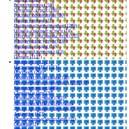
Репетиторство (210)
Обучение, курсы (190)
Реклама, оформление (50)
Пошив одежды (27)
Праздники, мероприятия (1289)
Охрана, сыскные услуги (14)
Интернет, программы, сети (155)
Юридические услуги (238)
Финансы и аудит (10)
Домашний персонал (23)
Прочие (1137)
Компьютер (3212)
Настольные ПК (1313)
Ноутбуки (260)
Принтеры и картриджи (28)
Планшетные компьютеры и КПК (38)
Комплектующие (406)
Серверы и сети (39)
Игровые приставки (702)
Мониторы и ИБП (UPS) (159)
Диски, программы, фильмы (36)
Аккаунты (177)
Компьютерные аксессуары (52)
Сканеры (1)