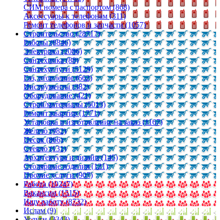
СИМ номера с паспортом (868)
Аксессуары к телефонам (311)
Ремонт телефонов и запчасти (1057)
Строительство (28717)
Работы (8846)
Электрика (2086)
Сантехника (88)
Сантехуслуги (5129)
Газ, отопление (662)
Инструменты (382)
Оборудование (421)
Строй/материалы (5013)
Ремонт квартир (1771)
Установка и изготовление на заказ (1167)
Железо (982)
Песок (866)
Стекло (131)
Архитектура и дизайн (145)
Столярные изделия (121)
Прочие услуги (907)
Работа (10247)
Вакансии (1515)
Ищу работу (8732)
Ислам (9)
Услуги (3343)