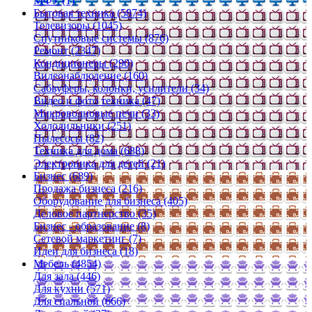
МФУ (1)
Бытовая техника (5874)
Телевизоры (1045)
Спутниковые системы (876)
Ремонт (2347)
Кондиционеры (290)
Видеонаблюдение (160)
Сабвуферы, колонки, усилители (34)
Видео и фото техника (47)
Микроволновые печи (33)
Холодильники (251)
Пылесосы (82)
Техника для дома (688)
Электроника для детей (21)
Бизнес (689)
Продажа бизнеса (216)
Оборудование для бизнеса (405)
Деловое партнерство (35)
Бизнес - образование (8)
Сетевой маркетинг (7)
Идеи для бизнеса (18)
Мебель (4854)
Для зала (446)
Для кухни (571)
Для спальной (666)