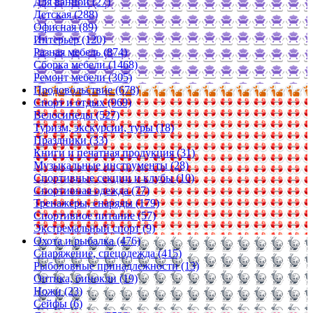
Для ванной (27)
Детская (288)
Офисная (89)
Интерьер (120)
Разная мебель (874)
Сборка мебели (1468)
Ремонт мебели (305)
Продовольствие (678)
Спорт и отдых (969)
Велосипеды (527)
Туризм, экскурсии, туры (18)
Праздники (33)
Книги и печатная продукция (31)
Музыкальные инструменты (28)
Спортивные секции и клубы (10)
Спортивная одежда (77)
Тренажеры, снаряды (179)
Спортивное питание (57)
Экстремальный спорт (9)
Охота и рыбалка (476)
Снаряжение, спецодежда (415)
Рыболовные принадлежности (13)
Оптика, бинокли (19)
Ножи (23)
Сейфы (6)