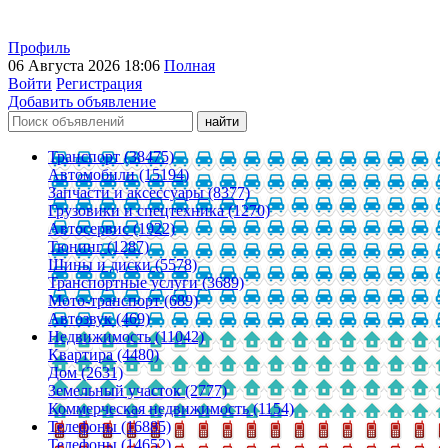
Профиль
06 Августа 2026 18:06
Полная
Войти
Регистрация
Добавить объявление
Транспорт (38475)
Автомобили (15194)
Запчасти и аксессуары (8377)
Грузовики и спецтехника (1270)
Автосервис (1922)
Тюнинг (1287)
Шины и диски (5578)
Транспортные услуги (3689)
Мото-транспорт (689)
Автозвук (469)
Недвижимость (11042)
Квартира (4480)
Дом (2631)
Земельный участок (2777)
Коммерческая недвижимость (1154)
Телефоны (16885)
Телефоны (14652)