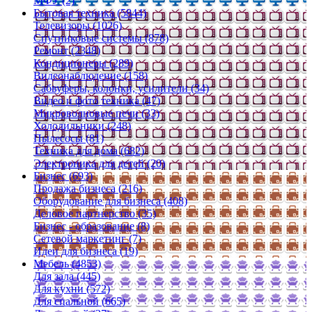
МФУ (2)
Бытовая техника (5844)
Телевизоры (1026)
Спутниковые системы (878)
Ремонт (2348)
Кондиционеры (289)
Видеонаблюдение (158)
Сабвуферы, колонки, усилители (34)
Видео и фото техника (47)
Микроволновые печи (33)
Холодильники (248)
Пылесосы (81)
Техника для дома (682)
Электроника для детей (20)
Бизнес (693)
Продажа бизнеса (216)
Оборудование для бизнеса (408)
Деловое партнерство (35)
Бизнес - образование (8)
Сетевой маркетинг (7)
Идеи для бизнеса (19)
Мебель (4853)
Для зала (445)
Для кухни (572)
Для спальной (665)