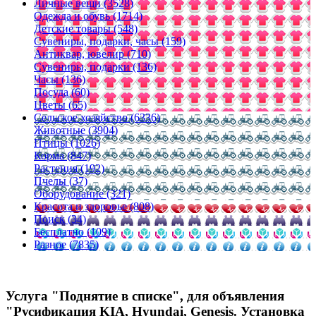
Личные вещи (3528)
Одежда и обувь (1714)
Детские товары (548)
Сувениры, подарки, часы (159)
Антиквар, ювелир (710)
Сувениры, подарки (136)
Часы (136)
Посуда (60)
Цветы (65)
Сельское хозяйство (6336)
Животные (3904)
Птицы (1026)
Корма (847)
Растения (192)
Пчелы (37)
Оборудование (321)
Красота и здоровье (808)
Поиск (34)
Бесплатно (109)
Разное (7835)
Услуга "Поднятие в списке", для объявления
"Русификация KIA, Hyundai, Genesis. Установка