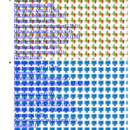
Репетиторство (209)
Обучение, курсы (190)
Реклама, оформление (50)
Пошив одежды (26)
Праздники, мероприятия (1284)
Охрана, сыскные услуги (14)
Интернет, программы, сети (156)
Юридические услуги (236)
Финансы и аудит (10)
Домашний персонал (23)
Прочие (1140)
Компьютер (3203)
Настольные ПК (1309)
Ноутбуки (259)
Принтеры и картриджи (27)
Планшетные компьютеры и КПК (36)
Комплектующие (404)
Серверы и сети (39)
Игровые приставки (703)
Мониторы и ИБП (UPS) (157)
Диски, программы, фильмы (37)
Аккаунты (176)
Компьютерные аксессуары (53)
Сканеры (1)