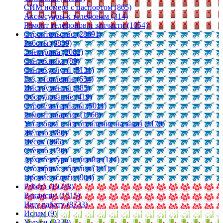
СИМ номера с паспортом (865)
Аксессуары к телефонам (314)
Ремонт телефонов и запчасти (1054)
Строительство (28691)
Работы (8839)
Электрика (2082)
Сантехника (89)
Сантехуслуги (5131)
Газ, отопление (654)
Инструменты (385)
Оборудование (419)
Строй/материалы (5011)
Ремонт квартир (1766)
Установка и изготовление на заказ (1170)
Железо (980)
Песок (866)
Стекло (130)
Архитектура и дизайн (144)
Столярные изделия (121)
Прочие услуги (904)
Работа (10248)
Вакансии (1515)
Ищу работу (8733)
Ислам (9)
Услуги (3338)