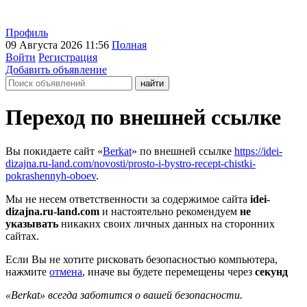
Профиль
09 Августа 2026 11:56
Полная
Войти
Регистрация
Добавить объявление
Переход по внешней ссылке
Вы покидаете сайт «
Berkat
» по внешней ссылке
https://idei-
dizajna.ru-land.com/novosti/prosto-i-bystro-recept-chistki-
pokrashennyh-oboev
.
Мы не несем ответственности за содержимое сайта
idei-
dizajna.ru-land.com
и настоятельно рекомендуем
не
указывать
никаких своих личных данных на сторонних
сайтах.
Если Вы не хотите рисковать безопасностью компьютера,
нажмите
отмена
, иначе вы будете перемещены через
секунд
«Berkat» всегда заботится о вашей безопасности.