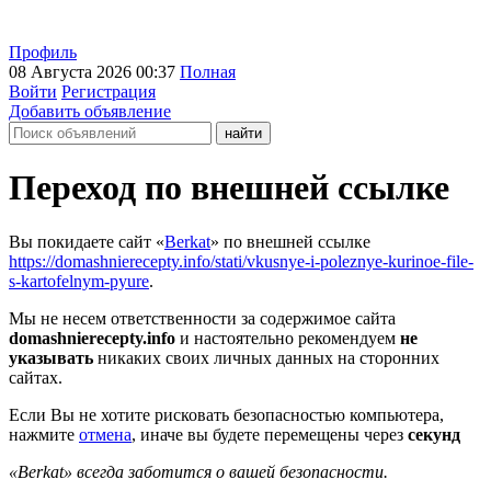
Профиль
08 Августа 2026 00:37
Полная
Войти
Регистрация
Добавить объявление
Переход по внешней ссылке
Вы покидаете сайт «
Berkat
» по внешней ссылке
https://domashnierecepty.info/stati/vkusnye-i-poleznye-kurinoe-file-
s-kartofelnym-pyure
.
Мы не несем ответственности за содержимое сайта
domashnierecepty.info
и настоятельно рекомендуем
не
указывать
никаких своих личных данных на сторонних
сайтах.
Если Вы не хотите рисковать безопасностью компьютера,
нажмите
отмена
, иначе вы будете перемещены через
секунд
«Berkat» всегда заботится о вашей безопасности.