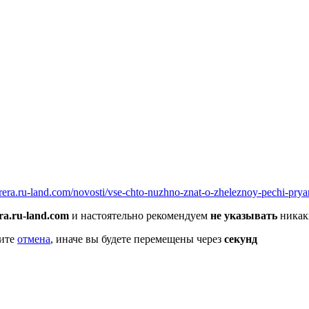
nterera.ru-land.com/novosti/vse-chto-nuzhno-znat-o-zheleznoy-pechi-pr
era.ru-land.com
и настоятельно рекомендуем
не указывать
никак
мите
отмена
, иначе вы будете перемещены через
секунд