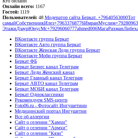
Кто онлайн
Онлайн всего:
1167
Гостей:
1119
Пользователей:
48
Модератор сайта Беркат. +79640563000
Тот
самый
Собственник
Илез
+79633768776
Имран
Муслим
+79280963
Этажи
Дзаур
Юнус
Мс
+79296060777
ahmed006
Мага
Рахман
Либех
ВКонтакте группа Беркат
ВКонтакте Авто группа Беркат
ВКонтакте Женская Леди группа Беркат
ВКонтакте Моби группа Беркат
Беркат ФБ
Беркат Бизнес канал Телеграм
Беркат Леди Женский канал
Беркат Главный канал Телеграм
Беркат АВТО канал Телеграм
Беркат МОБИ канал Телеграм
Беркат Одноклассники
Рекомендуем SMS-центр
Foto06.ru - Фотосайт Ингушетиии
Медицинский портал Ингушетии
Все об аллергии
Сайт о селении "Хамхи"
Сайт о селении "Армхи"
Сайт о селении "Кязи"