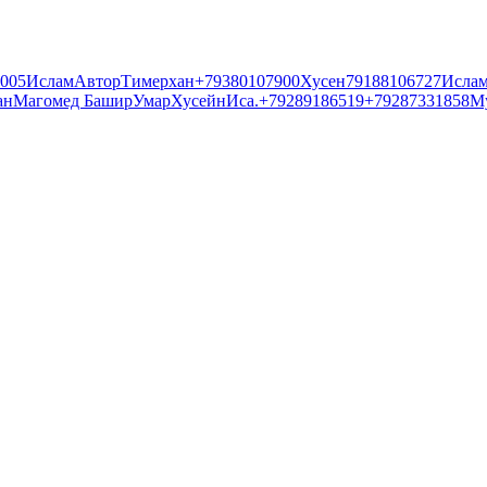
005
Ислам
Автор
Тимерхан
+79380107900
Хусен
79188106727
Исла
ан
Магомед Башир
Умар
Хусейн
Иса
.
+79289186519
+79287331858
М