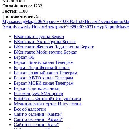
Кто онлайн
Онлайн всего:
1233
Гостей:
1180
Пользователей:
53
Мухьаммад
Maga206
Азраил
+79280921538
Ислам
Имена
Башир
Ма
Амин
Faawedyj
Ислам
Электрик
+79380063303
Тимур
Харон
Ммм
ВКонтакте группа Беркат
ВКонтакте Авто группа Беркат
ВКонтакте Женская Леди группа Беркат
ВКонтакте Моби группа Беркат
Беркат ФБ
Беркат Бизнес канал Телеграм
Беркат Леди Женский канал
Беркат Главный канал Телеграм
Беркат АВТО канал Телеграм
Беркат МОБИ канал Телеграм
Беркат Одноклассники
Рекомендуем SMS-центр
Foto06.ru - Фотосайт Ингушетиии
Медицинский портал Ингушетии
Все об аллергии
Сайт о селении "Хамхи"
Сайт о селении "Армхи"
Сайт о селении "Кязи"