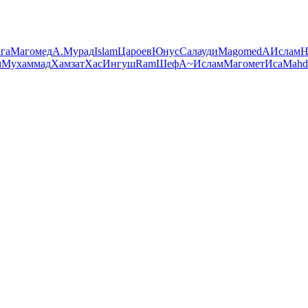
га
Магомед
А.
Мурад
Islam
Цароев
Юнус
Салауди
Magomed
А
Ислам
H
м
Мухаммад
Хамзат
Хас
Ингуш
Ram
Шеф
A~
Ислам
Магомет
Иса
Mahd