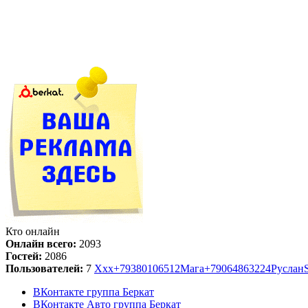
Кто онлайн
Онлайн всего:
2093
Гостей:
2086
Пользователей:
7
Ххх
+79380106512
Мага
+79064863224
Руслан
ВКонтакте группа Беркат
ВКонтакте Авто группа Беркат