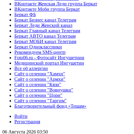
ВКонтакте Женская Леди группа Беркат
ВКонтакте Моби группа Беркат
Беркат ФБ
Беркат Бизнес канал Телеграм
Беркат Леди Женский канал
Беркат Главный канал Телеграм
Беркат АВТО канал Телеграм
Беркат МОБИ канал Телеграм
Беркат Одноклассники
Рекомендуем SMS-центр
Foto06.ru - Фотосайт Ингушетиии
Медицинский портал Ингушетии
Все об аллергии
Сайт о селении "Хамхи"
Сайт о селении "Армхи"
Сайт о селении "Кязи"
Сайт о селении "Вовнушки"
Сайт о селении "Цори"
Сайт о селении "Таргим"
Благотворительный фонд «Тешам»
Войти
Регистрация
06 Августа 2026 03:50