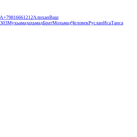
1А
+79816661212
Алихан
Ваш
303
Мухьамад
ахьмад
Брат
Мохьмад
Человек
Руслан
Иса
Таиса