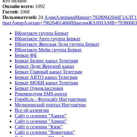
Кто онлайн
Онлайн всего:
1092
Гостей:
1068
Пользователей:
24
Адам
Али
maga
Mansur
+79280942044
Г1АЛГ
брат
Амир
Алихан
+79626461466
Ибрагим
ЖАННА
MB
+79380063
ВКонтакте группа Беркат
ВКонтакте Авто группа Беркат
ВКонтакте Женская Леди группа Беркат
ВКонтакте Моби группа Беркат
Беркат ФБ
Беркат Бизнес канал Телеграм
Беркат Леди Женский канал
Беркат Главный канал Телеграм
Беркат АВТО канал Телеграм
Беркат МОБИ канал Телеграм
Беркат Одноклассники
Рекомендуем SMS-центр
Foto06.ru - Фотосайт Ингушетиии
Медицинский портал Ингушетии
Все об аллергии
Сайт о селении "Хамхи"
Сайт о селении "Армхи"
Сайт о селении "Кязи"
Сайт о селении "Вовнушки"