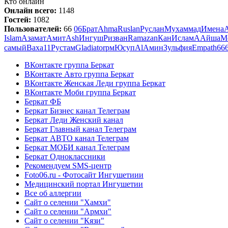
Кто онлайн
Онлайн всего:
1148
Гостей:
1082
Пользователей:
66
06
Брат
Ahma
Ruslan
Руслан
Мухаммад
Имена
Islam
Азамат
Амит
Ash
Ингуш
Ризван
Ramazan
Кан
Ислам
А
Айша
М
самый
Ваха
11
Рустам
Gladiator
рм
Юсуп
Al
Амин
Зульфия
Empath66
ВКонтакте группа Беркат
ВКонтакте Авто группа Беркат
ВКонтакте Женская Леди группа Беркат
ВКонтакте Моби группа Беркат
Беркат ФБ
Беркат Бизнес канал Телеграм
Беркат Леди Женский канал
Беркат Главный канал Телеграм
Беркат АВТО канал Телеграм
Беркат МОБИ канал Телеграм
Беркат Одноклассники
Рекомендуем SMS-центр
Foto06.ru - Фотосайт Ингушетиии
Медицинский портал Ингушетии
Все об аллергии
Сайт о селении "Хамхи"
Сайт о селении "Армхи"
Сайт о селении "Кязи"