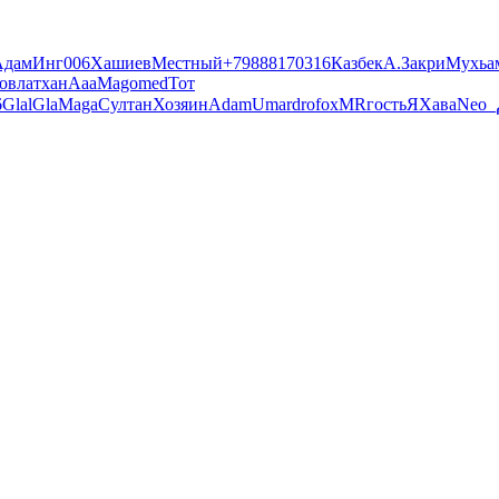
Адам
Инг006
Хашиев
Местный
+79888170316
Казбек
А.
Закри
Мухьа
овлатхан
Ааа
Magomed
Тот
6
GlalGla
Maga
Султан
Хозяин
Adam
UmardrofoxMR
гость
Я
Хава
Neo_