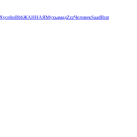
Хусейн
Bbb
ЖАННА
Я
Мухьамад
Zzz
Человек
Saad
Brat