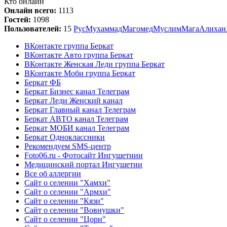
Кто онлайн
Онлайн всего:
1113
Гостей:
1098
Пользователей:
15
Рус
Мухаммад
Магомед
Муслим
Мага
Алихан
ВКонтакте группа Беркат
ВКонтакте Авто группа Беркат
ВКонтакте Женская Леди группа Беркат
ВКонтакте Моби группа Беркат
Беркат ФБ
Беркат Бизнес канал Телеграм
Беркат Леди Женский канал
Беркат Главный канал Телеграм
Беркат АВТО канал Телеграм
Беркат МОБИ канал Телеграм
Беркат Одноклассники
Рекомендуем SMS-центр
Foto06.ru - Фотосайт Ингушетиии
Медицинский портал Ингушетии
Все об аллергии
Сайт о селении "Хамхи"
Сайт о селении "Армхи"
Сайт о селении "Кязи"
Сайт о селении "Вовнушки"
Сайт о селении "Цори"