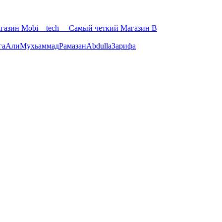
газин Mobi__tech__ Самый четкий Магазин В
га
Али
Мухьаммад
Рамазан
Abdulla
Зарифа