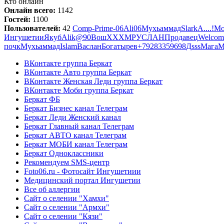
Кто онлайн
Онлайн всего:
1142
Гостей:
1100
Пользователей:
42
Comp-Prime-06
Ali06
Мухьаммад
Slark
А....!
Мо
Ингушетии
Якуб
Alik@90
Вош
ХХХ
М
РУСЛАН
Продавец
Welcom
почк
Мухьаммад
Islam
Васлан
Богатырев
+79283359698
Д
sss
Мага
М
ВКонтакте группа Беркат
ВКонтакте Авто группа Беркат
ВКонтакте Женская Леди группа Беркат
ВКонтакте Моби группа Беркат
Беркат ФБ
Беркат Бизнес канал Телеграм
Беркат Леди Женский канал
Беркат Главный канал Телеграм
Беркат АВТО канал Телеграм
Беркат МОБИ канал Телеграм
Беркат Одноклассники
Рекомендуем SMS-центр
Foto06.ru - Фотосайт Ингушетиии
Медицинский портал Ингушетии
Все об аллергии
Сайт о селении "Хамхи"
Сайт о селении "Армхи"
Сайт о селении "Кязи"