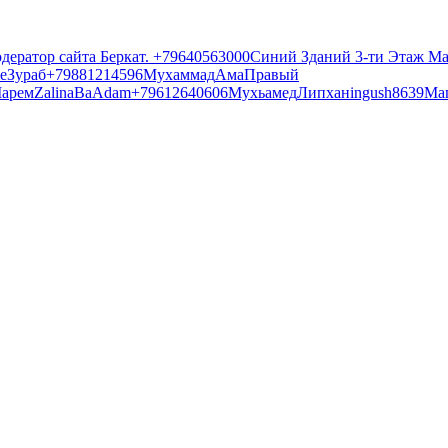
дератор сайта Беркат. +79640563000
Синий Зданий 3-ти Этаж Ма
e
Зураб
+79881214596
Мухаммад
Ама
Правый
арем
Zalina
Ва
Adam
+79612640606
Мухьамед
Липхан
ingush8639
Ма