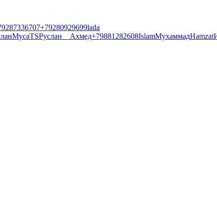
79287336707
+79280929699
lada
лан
Муса
TS
Руслан
__
Ахмед
+79881282608
Islam
Мухаммад
Hamzat