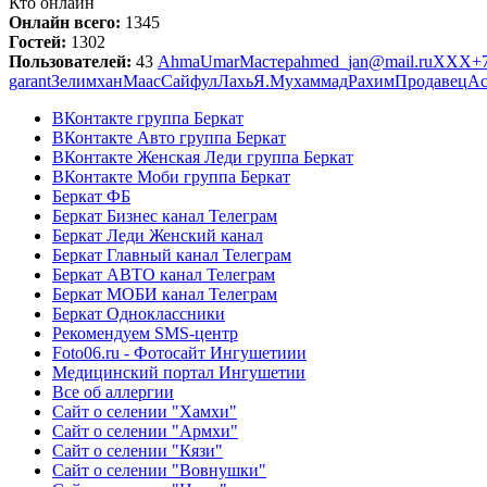
Кто онлайн
Онлайн всего:
1345
Гостей:
1302
Пользователей:
43
Ahma
Umar
Мастер
ahmed_jan@mail.ru
ХХХ
+
garant
Зелимхан
Маас
СайфулЛахь
Я.
Мухаммад
Рахим
Продавец
Ас
ВКонтакте группа Беркат
ВКонтакте Авто группа Беркат
ВКонтакте Женская Леди группа Беркат
ВКонтакте Моби группа Беркат
Беркат ФБ
Беркат Бизнес канал Телеграм
Беркат Леди Женский канал
Беркат Главный канал Телеграм
Беркат АВТО канал Телеграм
Беркат МОБИ канал Телеграм
Беркат Одноклассники
Рекомендуем SMS-центр
Foto06.ru - Фотосайт Ингушетиии
Медицинский портал Ингушетии
Все об аллергии
Сайт о селении "Хамхи"
Сайт о селении "Армхи"
Сайт о селении "Кязи"
Сайт о селении "Вовнушки"