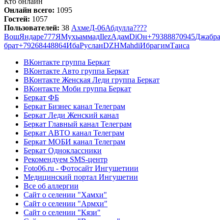
Кто онлайн
Онлайн всего:
1095
Гостей:
1057
Пользователей:
38
АхмеД-06
Абдулла
????
Вош
Яндаре
777
Я
Мухьаммад
Ilez
Адам
Di
Он
+79388870945
Джабр
брат
+79268448864
Иба
Руслан
DZH
Mahdi
Ибрагим
Таиса
ВКонтакте группа Беркат
ВКонтакте Авто группа Беркат
ВКонтакте Женская Леди группа Беркат
ВКонтакте Моби группа Беркат
Беркат ФБ
Беркат Бизнес канал Телеграм
Беркат Леди Женский канал
Беркат Главный канал Телеграм
Беркат АВТО канал Телеграм
Беркат МОБИ канал Телеграм
Беркат Одноклассники
Рекомендуем SMS-центр
Foto06.ru - Фотосайт Ингушетиии
Медицинский портал Ингушетии
Все об аллергии
Сайт о селении "Хамхи"
Сайт о селении "Армхи"
Сайт о селении "Кязи"