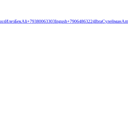
аил
Илез
Бек
Ali
+79380063303
Ingush
+79064863224
Ibra
Сулейман
Am