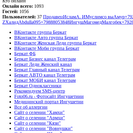
Кто онлайн
Онлайн всего:
1093
Гостей:
1056
Пользователей:
37
Продавец
Ислам
А. И
Муслим
со вы
Амур
+79
Z
Халид
Abdulla
095
+79888053848
Ингуш
Магомед
Малгобек
+792
ВКонтакте группа Беркат
ВКонтакте Авто группа Беркат
ВКонтакте Женская Леди группа Беркат
ВКонтакте Моби группа Беркат
Беркат ФБ
Беркат Бизнес канал Телеграм
Беркат Леди Женский канал
Беркат Главный канал Телеграм
Беркат АВТО канал Телеграм
Беркат МОБИ канал Телеграм
Беркат Одноклассники
Рекомендуем SMS-центр
Foto06.ru - Фотосайт Ингушетиии
Медицинский портал Ингушетии
Все об аллергии
Сайт о селении "Хамхи"
Сайт о селении "Армхи"
Сайт о селении "Кязи"
Сайт о селении "Вовнушки"