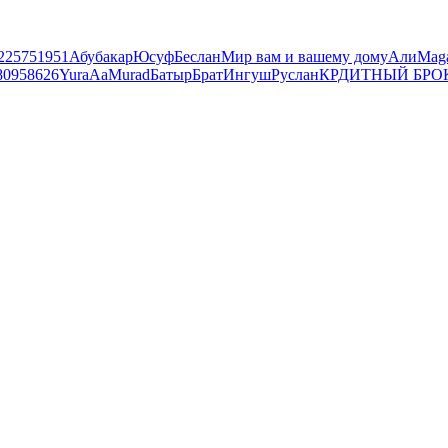
225751951
Абубакар
Юсуф
Беслан
Мир вам и вашему дому
Али
Mag
80958626
Yura
Аа
Murad
Батыр
Брат
Ингуш
Руслан
КРДИТНЫЙ БРО