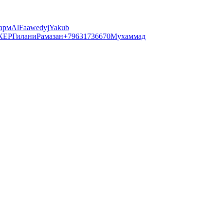
a
рм
Al
Faawedyj
Yakub
КЕР
Гилани
Рамазан
+79631736670
Мухаммад