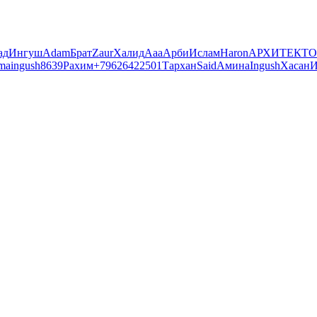
ад
Ингуш
Adam
Брат
Zaur
Халид
Aaa
Арби
Ислам
Haron
АРХИТЕКТО
ma
ingush8639
Рахим
+79626422501
Тархан
Said
Амина
Ingush
Хасан
И