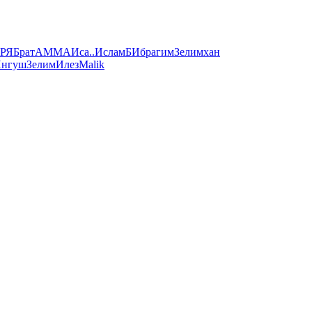
Р
Я
Брат
АММА
Иса
..
Ислам
Б
Ибрагим
Зелимхан
нгуш
Зелим
Илез
Malik