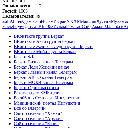
Кто онлайн
Онлайн всего:
1112
Гостей:
1063
Пользователей:
49
asdf
Ahma
Адам
islam
Ислам
Имран
ХХХ
Metan
Uuu
Хусейн
Мухамм
zmerzhoyev@list.ru
Kh_063
Ислам
Рамазан
Саид
Амаль
Малгобек
A
ВКонтакте группа Беркат
ВКонтакте Авто группа Беркат
ВКонтакте Женская Леди группа Беркат
ВКонтакте Моби группа Беркат
Беркат ФБ
Беркат Бизнес канал Телеграм
Беркат Леди Женский канал
Беркат Главный канал Телеграм
Беркат АВТО канал Телеграм
Беркат МОБИ канал Телеграм
Беркат Одноклассники
Рекомендуем SMS-центр
Foto06.ru - Фотосайт Ингушетиии
Медицинский портал Ингушетии
Все об аллергии
Сайт о селении "Хамхи"
Сайт о селении "Армхи"
Сайт о селении "Кязи"