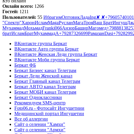
Кто онлайн
Онлайн всего:
1266
Гостей:
1211
Пользователей:
55
Ибрагим
Оптовик
Лада
Ing
✘ ✘
+79605740101
"Спектр"
Харон
Ислам
Maga
Руслан
Мага
Троя
Ваш Брат
Ингуш
Дж
Мухаммад
Мохьмад
Franki066
Анзор
Башир
Магомед
+7988813825
брат
Ислам
Брат
Мухаммад
A
+79287326699
Рамазан
Dasi
+7928299
ВКонтакте группа Беркат
ВКонтакте Авто группа Беркат
ВКонтакте Женская Леди группа Беркат
ВКонтакте Моби группа Беркат
Беркат ФБ
Беркат Бизнес канал Телеграм
Беркат Леди Женский канал
Беркат Главный канал Телеграм
Беркат АВТО канал Телеграм
Беркат МОБИ канал Телеграм
Беркат Одноклассники
Рекомендуем SMS-центр
Foto06.ru - Фотосайт Ингушетиии
Медицинский портал Ингушетии
Все об аллергии
Сайт о селении "Хамхи"
Сайт о селении "Армхи"