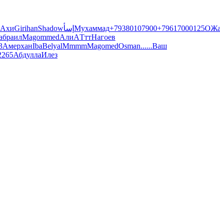
Ахи
Girihan
Shadow
إسأ
Мухаммад
+79380107900
+79617000125
О
Ж
абраил
Magommed
Али
A
Ттт
Нагоев
3
Амерхан
Iba
Belyal
Mmmm
Magomed
Osman
......
Ваш
2265
Абдулла
Илез