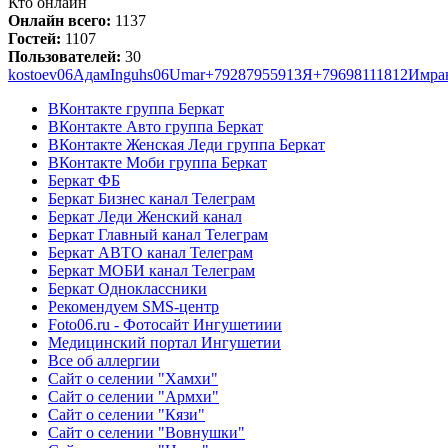
Кто онлайн
Онлайн всего:
1137
Гостей:
1107
Пользователей:
30
kostoev06
Адам
Inguhs06
Umar
+79287955913
Я
+79698111812
Имра
ВКонтакте группа Беркат
ВКонтакте Авто группа Беркат
ВКонтакте Женская Леди группа Беркат
ВКонтакте Моби группа Беркат
Беркат ФБ
Беркат Бизнес канал Телеграм
Беркат Леди Женский канал
Беркат Главный канал Телеграм
Беркат АВТО канал Телеграм
Беркат МОБИ канал Телеграм
Беркат Одноклассники
Рекомендуем SMS-центр
Foto06.ru - Фотосайт Ингушетиии
Медицинский портал Ингушетии
Все об аллергии
Сайт о селении "Хамхи"
Сайт о селении "Армхи"
Сайт о селении "Кязи"
Сайт о селении "Вовнушки"