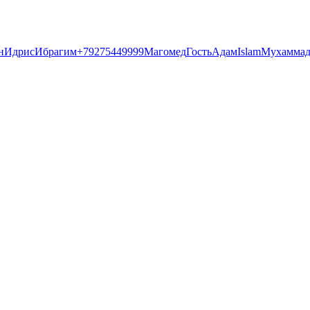
н
Идрис
Ибрагим
+79275449999
Магомед
Гость
Адам
Islam
Мухамма