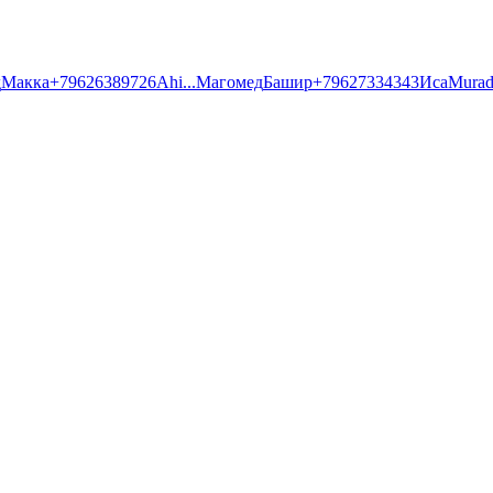
д
Макка
+79626389726
Ahi
...
Магомед
Башир
+79627334343
Иса
Mura