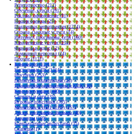
Репетиторство (212)
Обучение, курсы (191)
Реклама, оформление (51)
Пошив одежды (25)
Праздники, мероприятия (1274)
Охрана, сыскные услуги (14)
Интернет, программы, сети (160)
Юридические услуги (234)
Финансы и аудит (12)
Домашний персонал (24)
Прочие (1131)
Компьютер (3191)
Настольные ПК (1314)
Ноутбуки (253)
Принтеры и картриджи (24)
Планшетные компьютеры и КПК (36)
Комплектующие (400)
Серверы и сети (35)
Игровые приставки (705)
Мониторы и ИБП (UPS) (157)
Диски, программы, фильмы (40)
Аккаунты (169)
Компьютерные аксессуары (55)
Сканеры (1)