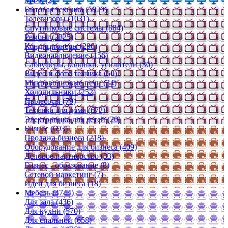
МФУ (2)
Бытовая техника (5829)
Телевизоры (1031)
Спутниковые системы (884)
Ремонт (2325)
Кондиционеры (290)
Видеонаблюдение (156)
Сабвуферы, колонки, усилители (36)
Видео и фото техника (50)
Микроволновые печи (34)
Холодильники (252)
Пылесосы (79)
Техника для дома (672)
Электроника для детей (20)
Бизнес (693)
Продажа бизнеса (218)
Оборудование для бизнеса (409)
Деловое партнерство (33)
Бизнес - образование (8)
Сетевой маркетинг (7)
Идеи для бизнеса (18)
Мебель (4744)
Для зала (436)
Для кухни (570)
Для спальной (658)