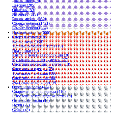
Для ванной (26)
Детская (285)
Офисная (89)
Интерьер (113)
Разная мебель (862)
Сборка мебели (1421)
Ремонт мебели (284)
Продовольствие (666)
Спорт и отдых (978)
Велосипеды (530)
Туризм, экскурсии, туры (19)
Праздники (32)
Книги и печатная продукция (30)
Музыкальные инструменты (27)
Спортивные секции и клубы (10)
Спортивная одежда (75)
Тренажеры, снаряды (186)
Спортивное питание (60)
Экстремальный спорт (9)
Охота и рыбалка (474)
Снаряжение, спецодежда (410)
Рыболовные принадлежности (18)
Оптика, бинокли (19)
Ножи (22)
Сейфы (5)