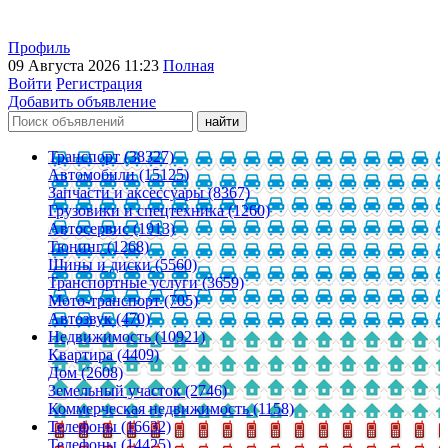
Профиль
09 Августа 2026 11:23
Полная
Войти
Регистрация
Добавить объявление
Транспорт (38327)
Автомобили (15125)
Запчасти и аксессуары (8367)
Грузовики и спецтехника (1260)
Автосервис (1913)
Тюнинг (1268)
Шины и диски (5560)
Транспортные услуги (3659)
Мото-транспорт (705)
Автозвук (470)
Недвижимость (10921)
Квартира (4409)
Дом (2608)
Земельный участок (2746)
Коммерческая недвижимость (1158)
Телефоны (16632)
Телефоны (14425)