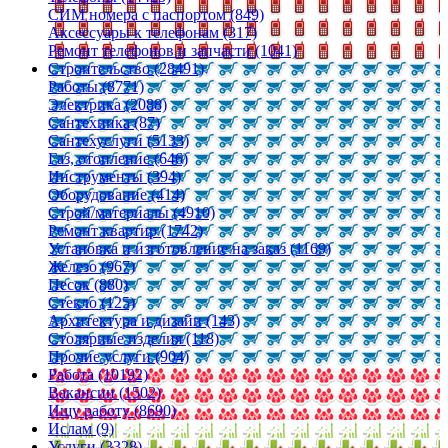
СИМ номера с паспортом (849)
Аксессуары к телефонам (317)
Ремонт телефонов и запчасти (1041)
Строительство (28491)
Работы (8771)
Электрика (2088)
Сантехника (87)
Сантехуслуги (5133)
Газ, отопление (646)
Инструменты (394)
Оборудование (414)
Строй/материалы (4910)
Ремонт квартир (1742)
Установка и изготовление на заказ (1169)
Железо (967)
Песок (880)
Стекло (125)
Архитектура и дизайн (143)
Столярные изделия (118)
Прочие услуги (904)
Работа (10192)
Вакансии (1502)
Ищу работу (8690)
Ислам (9)
Услуги (3328)