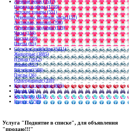
Личные вещи (3517)
Одежда и обувь (1710)
Детские товары (551)
Сувениры, подарки, часы (157)
Антиквар, ювелир (708)
Сувениры, подарки (133)
Часы (134)
Посуда (59)
Цветы (65)
Сельское хозяйство (6311)
Животные (3885)
Птицы (1012)
Корма (857)
Растения (194)
Пчелы (36)
Оборудование (318)
Красота и здоровье (805)
Поиск (34)
Бесплатно (113)
Разное (7799)
Услуга "Поднятие в списке", для объявления
"продаю!!!"