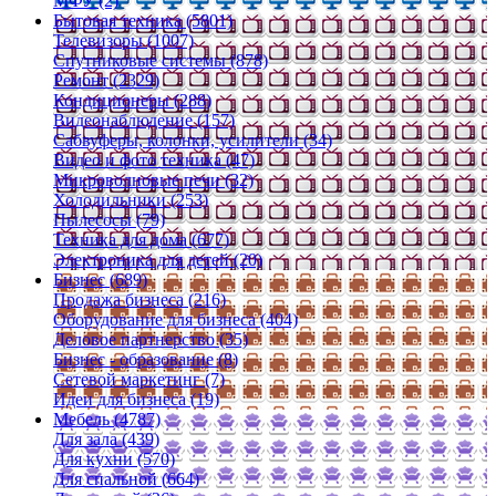
МФУ (2)
Бытовая техника (5801)
Телевизоры (1007)
Спутниковые системы (878)
Ремонт (2329)
Кондиционеры (288)
Видеонаблюдение (157)
Сабвуферы, колонки, усилители (34)
Видео и фото техника (47)
Микроволновые печи (32)
Холодильники (253)
Пылесосы (79)
Техника для дома (677)
Электроника для детей (20)
Бизнес (689)
Продажа бизнеса (216)
Оборудование для бизнеса (404)
Деловое партнерство (35)
Бизнес - образование (8)
Сетевой маркетинг (7)
Идеи для бизнеса (19)
Мебель (4787)
Для зала (439)
Для кухни (570)
Для спальной (664)