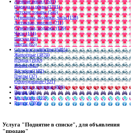
Личные вещи (3511)
Одежда и обувь (1701)
Детские товары (546)
Сувениры, подарки, часы (158)
Антиквар, ювелир (711)
Сувениры, подарки (136)
Часы (134)
Посуда (60)
Цветы (65)
Сельское хозяйство (6301)
Животные (3870)
Птицы (1030)
Корма (842)
Растения (192)
Пчелы (37)
Оборудование (321)
Красота и здоровье (806)
Поиск (34)
Бесплатно (110)
Разное (7806)
Услуга "Поднятие в списке", для объявления
"продаю"