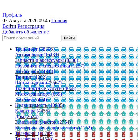
Профиль
07 Августа 2026 09:45
Полная
Войти
Регистрация
Добавить объявление
Транспорт (38306)
Автомобили (15131)
Запчасти и аксессуары (8338)
Грузовики и спецтехника (1257)
Автосервис (1910)
Тюнинг (1282)
Шины и диски (5567)
Транспортные услуги (3668)
Мото-транспорт (689)
Автозвук (464)
Недвижимость (10985)
Квартира (4455)
Дом (2624)
Земельный участок (2754)
Коммерческая недвижимость (1152)
Телефоны (16749)
Телефоны (14528)