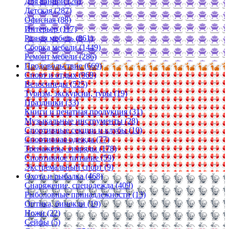
Для ванной (26)
Детская (287)
Офисная (88)
Интерьер (117)
Разная мебель (861)
Сборка мебели (1449)
Ремонт мебели (286)
Продовольствие (669)
Спорт и отдых (969)
Велосипеды (525)
Туризм, экскурсии, туры (19)
Праздники (33)
Книги и печатная продукция (31)
Музыкальные инструменты (28)
Спортивные секции и клубы (10)
Спортивная одежда (77)
Тренажеры, снаряды (178)
Спортивное питание (59)
Экстремальный спорт (9)
Охота и рыбалка (468)
Снаряжение, спецодежда (409)
Рыболовные принадлежности (13)
Оптика, бинокли (19)
Ножи (22)
Сейфы (5)