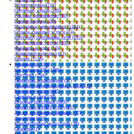
Репетиторство (211)
Обучение, курсы (189)
Реклама, оформление (50)
Пошив одежды (26)
Праздники, мероприятия (1284)
Охрана, сыскные услуги (14)
Интернет, программы, сети (155)
Юридические услуги (235)
Финансы и аудит (10)
Домашний персонал (23)
Прочие (1136)
Компьютер (3190)
Настольные ПК (1306)
Ноутбуки (254)
Принтеры и картриджи (27)
Планшетные компьютеры и КПК (35)
Комплектующие (405)
Серверы и сети (39)
Игровые приставки (699)
Мониторы и ИБП (UPS) (157)
Диски, программы, фильмы (37)
Аккаунты (174)
Компьютерные аксессуары (54)
Сканеры (1)