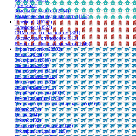
Дом (2622)
Земельный участок (2754)
Коммерческая недвижимость (1152)
Телефоны (16747)
Телефоны (14527)
СИМ номера с паспортом (861)
Аксессуары к телефонам (313)
Ремонт телефонов и запчасти (1046)
Строительство (28503)
Работы (8794)
Электрика (2080)
Сантехника (88)
Сантехуслуги (5114)
Газ, отопление (653)
Инструменты (383)
Оборудование (414)
Строй/материалы (4923)
Ремонт квартир (1758)
Установка и изготовление на заказ (1167)
Железо (974)
Песок (864)
Стекло (132)
Архитектура и дизайн (142)
Столярные изделия (120)