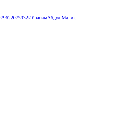
+79622075932
Ибрагим
Абдул Малик