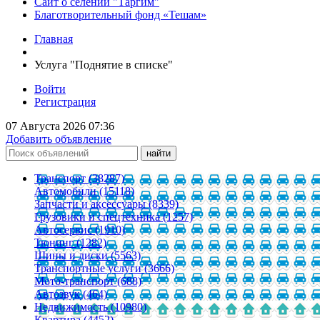
Сайт о селении "Таргим"
Благотворительный фонд «Тешам»
Главная
Услуга "Поднятие в списке"
Войти
Регистрация
07 Августа 2026 07:36
Добавить объявление
Транспорт (38287)
Автомобили (15118)
Запчасти и аксессуары (8339)
Грузовики и спецтехника (1257)
Автосервис (1910)
Тюнинг (1282)
Шины и диски (5563)
Транспортные услуги (3666)
Мото-транспорт (688)
Автозвук (464)
Недвижимость (10980)
Квартира (4452)