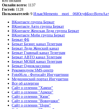
Кто онлайн
Онлайн всего:
1137
Гостей:
1128
Пользователей:
9
Ильяс
Memento__mori__06
Юсуф
Босс
Воти
Аа
ВКонтакте группа Беркат
ВКонтакте Авто группа Беркат
ВКонтакте Женская Леди группа Беркат
ВКонтакте Моби группа Беркат
Беркат ФБ
Беркат Бизнес канал Телеграм
Беркат Леди Женский канал
Беркат Главный канал Телеграм
Беркат АВТО канал Телеграм
Беркат МОБИ канал Телеграм
Беркат Одноклассники
Рекомендуем SMS-центр
Foto06.ru - Фотосайт Ингушетиии
Медицинский портал Ингушетии
Все об аллергии
Сайт о селении "Хамхи"
Сайт о селении "Армхи"
Сайт о селении "Кязи"
Сайт о селении "Вовнушки"
Сайт о селении "Цори"