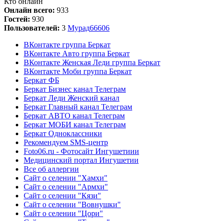
Кто онлайн
Онлайн всего:
933
Гостей:
930
Пользователей:
3
Мурад
666
06
ВКонтакте группа Беркат
ВКонтакте Авто группа Беркат
ВКонтакте Женская Леди группа Беркат
ВКонтакте Моби группа Беркат
Беркат ФБ
Беркат Бизнес канал Телеграм
Беркат Леди Женский канал
Беркат Главный канал Телеграм
Беркат АВТО канал Телеграм
Беркат МОБИ канал Телеграм
Беркат Одноклассники
Рекомендуем SMS-центр
Foto06.ru - Фотосайт Ингушетиии
Медицинский портал Ингушетии
Все об аллергии
Сайт о селении "Хамхи"
Сайт о селении "Армхи"
Сайт о селении "Кязи"
Сайт о селении "Вовнушки"
Сайт о селении "Цори"