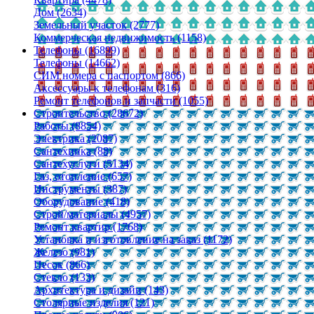
Дом (2634)
Земельный участок (2777)
Коммерческая недвижимость (1158)
Телефоны (16899)
Телефоны (14662)
СИМ номера с паспортом (866)
Аксессуары к телефонам (316)
Ремонт телефонов и запчасти (1055)
Строительство (28672)
Работы (8854)
Электрика (2087)
Сантехника (88)
Сантехуслуги (5134)
Газ, отопление (657)
Инструменты (387)
Оборудование (418)
Строй/материалы (4957)
Ремонт квартир (1768)
Установка и изготовление на заказ (1172)
Железо (981)
Песок (866)
Стекло (133)
Архитектура и дизайн (143)
Столярные изделия (121)