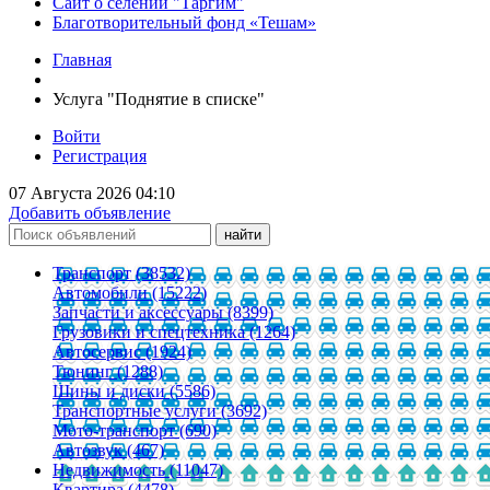
Сайт о селении "Таргим"
Благотворительный фонд «Тешам»
Главная
Услуга "Поднятие в списке"
Войти
Регистрация
07 Августа 2026 04:10
Добавить объявление
Транспорт (38532)
Автомобили (15222)
Запчасти и аксессуары (8399)
Грузовики и спецтехника (1264)
Автосервис (1924)
Тюнинг (1288)
Шины и диски (5586)
Транспортные услуги (3692)
Мото-транспорт (690)
Автозвук (467)
Недвижимость (11047)
Квартира (4478)