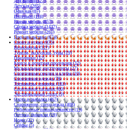
Для ванной (27)
Детская (285)
Офисная (87)
Интерьер (114)
Разная мебель (857)
Сборка мебели (1437)
Ремонт мебели (261)
Продовольствие (674)
Спорт и отдых (975)
Велосипеды (527)
Туризм, экскурсии, туры (19)
Праздники (32)
Книги и печатная продукция (32)
Музыкальные инструменты (27)
Спортивные секции и клубы (10)
Спортивная одежда (78)
Тренажеры, снаряды (181)
Спортивное питание (60)
Экстремальный спорт (9)
Охота и рыбалка (467)
Снаряжение, спецодежда (408)
Рыболовные принадлежности (13)
Оптика, бинокли (19)
Ножи (22)
Сейфы (5)