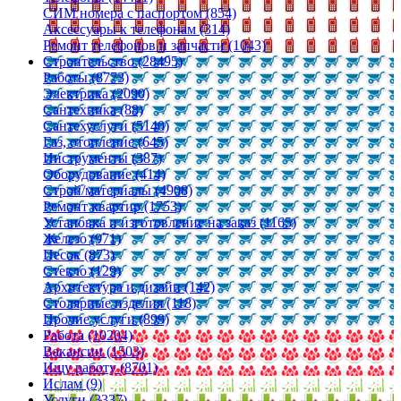
СИМ номера с паспортом (854)
Аксессуары к телефонам (314)
Ремонт телефонов и запчасти (1043)
Строительство (28495)
Работы (8773)
Электрика (2090)
Сантехника (88)
Сантехуслуги (5140)
Газ, отопление (645)
Инструменты (387)
Оборудование (414)
Строй/материалы (4908)
Ремонт квартир (1753)
Установка и изготовление на заказ (1165)
Железо (971)
Песок (873)
Стекло (129)
Архитектура и дизайн (142)
Столярные изделия (118)
Прочие услуги (899)
Работа (10204)
Вакансии (1503)
Ищу работу (8701)
Ислам (9)
Услуги (3337)