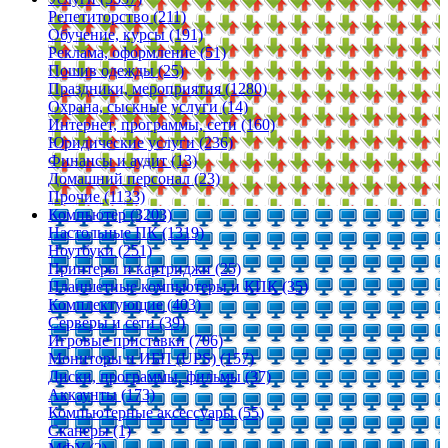
Репетиторство (211)
Обучение, курсы (191)
Реклама, оформление (51)
Пошив одежды (25)
Праздники, мероприятия (1280)
Охрана, сыскные услуги (14)
Интернет, программы, сети (160)
Юридические услуги (236)
Финансы и аудит (13)
Домашний персонал (23)
Прочие (1133)
Компьютер (3203)
Настольные ПК (1319)
Ноутбуки (251)
Принтеры и картриджи (25)
Планшетные компьютеры и КПК (35)
Комплектующие (403)
Серверы и сети (39)
Игровые приставки (706)
Мониторы и ИБП (UPS) (157)
Диски, программы, фильмы (37)
Аккаунты (173)
Компьютерные аксессуары (55)
Сканеры (1)