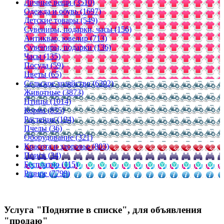
Личные вещи (3510)
Одежда и обувь (1697)
Детские товары (549)
Сувениры, подарки, часы (156)
Антиквар, ювелир (713)
Сувениры, подарки (136)
Часы (135)
Посуда (59)
Цветы (65)
Сельское хозяйство (6302)
Животные (3873)
Птицы (1014)
Корма (855)
Растения (194)
Пчелы (36)
Оборудование (321)
Красота и здоровье (803)
Поиск (34)
Бесплатно (115)
Разное (7799)
Услуга "Поднятие в списке", для объявления
"продаю"