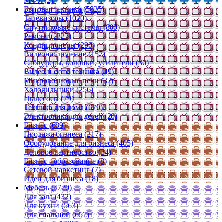
МФУ (2)
Бытовая техника (5825)
Телевизоры (1020)
Спутниковые системы (880)
Ремонт (2327)
Кондиционеры (290)
Видеонаблюдение (157)
Сабвуферы, колонки, усилители (36)
Видео и фото техника (49)
Микроволновые печи (32)
Холодильники (256)
Пылесосы (79)
Техника для дома (679)
Электроника для детей (20)
Бизнес (689)
Продажа бизнеса (217)
Оборудование для бизнеса (405)
Деловое партнерство (34)
Бизнес - образование (8)
Сетевой маркетинг (7)
Идеи для бизнеса (18)
Мебель (4720)
Для зала (432)
Для кухни (563)
Для спальной (657)