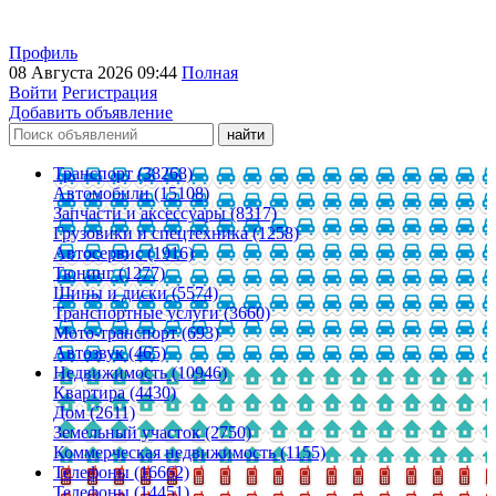
Профиль
08 Августа 2026 09:44
Полная
Войти
Регистрация
Добавить объявление
Транспорт (38268)
Автомобили (15108)
Запчасти и аксессуары (8317)
Грузовики и спецтехника (1258)
Автосервис (1916)
Тюнинг (1277)
Шины и диски (5574)
Транспортные услуги (3660)
Мото-транспорт (693)
Автозвук (465)
Недвижимость (10946)
Квартира (4430)
Дом (2611)
Земельный участок (2750)
Коммерческая недвижимость (1155)
Телефоны (16662)
Телефоны (14451)