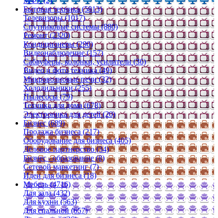
МФУ (2)
Бытовая техника (5813)
Телевизоры (1017)
Спутниковые системы (880)
Ремонт (2320)
Кондиционеры (290)
Видеонаблюдение (157)
Сабвуферы, колонки, усилители (36)
Видео и фото техника (49)
Микроволновые печи (32)
Холодильники (255)
Пылесосы (79)
Техника для дома (678)
Электроника для детей (20)
Бизнес (689)
Продажа бизнеса (217)
Оборудование для бизнеса (405)
Деловое партнерство (34)
Бизнес - образование (8)
Сетевой маркетинг (7)
Идеи для бизнеса (18)
Мебель (4716)
Для зала (432)
Для кухни (563)
Для спальной (657)