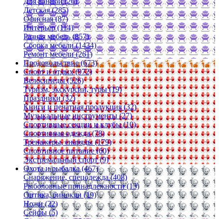
Для ванной (26)
Детская (285)
Офисная (87)
Интерьер (114)
Разная мебель (857)
Сборка мебели (1434)
Ремонт мебели (261)
Продовольствие (673)
Спорт и отдых (972)
Велосипеды (526)
Туризм, экскурсии, туры (19)
Праздники (32)
Книги и печатная продукция (32)
Музыкальные инструменты (27)
Спортивные секции и клубы (10)
Спортивная одежда (78)
Тренажеры, снаряды (179)
Спортивное питание (60)
Экстремальный спорт (9)
Охота и рыбалка (467)
Снаряжение, спецодежда (408)
Рыболовные принадлежности (13)
Оптика, бинокли (19)
Ножи (22)
Сейфы (5)