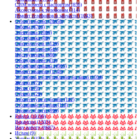
СИМ номера с паспортом (856)
Аксессуары к телефонам (314)
Ремонт телефонов и запчасти (1043)
Строительство (28458)
Работы (8763)
Электрика (2086)
Сантехника (89)
Сантехуслуги (5129)
Газ, отопление (645)
Инструменты (386)
Оборудование (414)
Строй/материалы (4905)
Ремонт квартир (1748)
Установка и изготовление на заказ (1164)
Железо (971)
Песок (870)
Стекло (129)
Архитектура и дизайн (142)
Столярные изделия (118)
Прочие услуги (899)
Работа (10190)
Вакансии (1503)
Ищу работу (8687)
Ислам (9)
Услуги (3334)