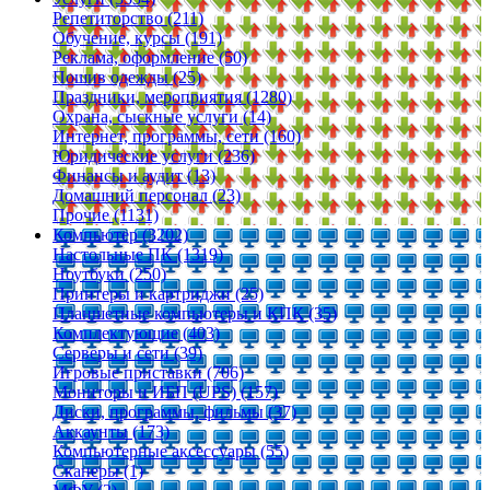
Репетиторство (211)
Обучение, курсы (191)
Реклама, оформление (50)
Пошив одежды (25)
Праздники, мероприятия (1280)
Охрана, сыскные услуги (14)
Интернет, программы, сети (160)
Юридические услуги (236)
Финансы и аудит (13)
Домашний персонал (23)
Прочие (1131)
Компьютер (3202)
Настольные ПК (1319)
Ноутбуки (250)
Принтеры и картриджи (25)
Планшетные компьютеры и КПК (35)
Комплектующие (403)
Серверы и сети (39)
Игровые приставки (706)
Мониторы и ИБП (UPS) (157)
Диски, программы, фильмы (37)
Аккаунты (173)
Компьютерные аксессуары (55)
Сканеры (1)