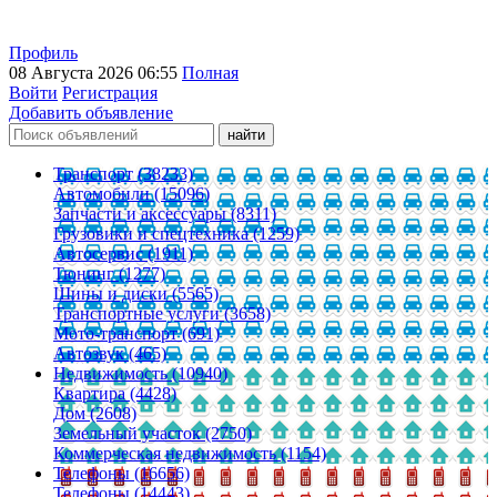
Профиль
08 Августа 2026 06:55
Полная
Войти
Регистрация
Добавить объявление
Транспорт (38233)
Автомобили (15096)
Запчасти и аксессуары (8311)
Грузовики и спецтехника (1259)
Автосервис (1911)
Тюнинг (1277)
Шины и диски (5565)
Транспортные услуги (3658)
Мото-транспорт (691)
Автозвук (465)
Недвижимость (10940)
Квартира (4428)
Дом (2608)
Земельный участок (2750)
Коммерческая недвижимость (1154)
Телефоны (16656)
Телефоны (14443)