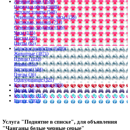
Личные вещи (3510)
Одежда и обувь (1698)
Детские товары (548)
Сувениры, подарки, часы (156)
Антиквар, ювелир (713)
Сувениры, подарки (136)
Часы (135)
Посуда (59)
Цветы (65)
Сельское хозяйство (6300)
Животные (3871)
Птицы (1018)
Корма (851)
Растения (194)
Пчелы (36)
Оборудование (321)
Красота и здоровье (803)
Поиск (34)
Бесплатно (115)
Разное (7803)
Услуга "Поднятие в списке", для объявления
"Чанганы белые черные серые"