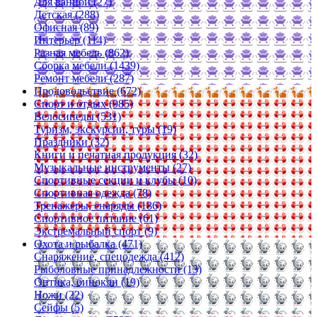
Для ванной (27)
Детская (288)
Офисная (89)
Интерьер (114)
Разная мебель (862)
Сборка мебели (1439)
Ремонт мебели (287)
Продовольствие (672)
Спорт и отдых (985)
Велосипеды (531)
Туризм, экскурсии, туры (19)
Праздники (32)
Книги и печатная продукция (32)
Музыкальные инструменты (27)
Спортивные секции и клубы (10)
Спортивная одежда (78)
Тренажеры, снаряды (186)
Спортивное питание (61)
Экстремальный спорт (9)
Охота и рыбалка (471)
Снаряжение, спецодежда (412)
Рыболовные принадлежности (13)
Оптика, бинокли (19)
Ножи (22)
Сейфы (5)