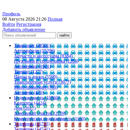
Профиль
08 Августа 2026 21:26
Полная
Войти
Регистрация
Добавить объявление
Транспорт (38501)
Автомобили (15206)
Запчасти и аксессуары (8384)
Грузовики и спецтехника (1264)
Автосервис (1921)
Тюнинг (1277)
Шины и диски (5599)
Транспортные услуги (3677)
Мото-транспорт (703)
Автозвук (470)
Недвижимость (10960)
Квартира (4424)
Дом (2617)
Земельный участок (2759)
Коммерческая недвижимость (1160)
Телефоны (16753)
Телефоны (14531)