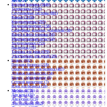
МФУ (2)
Бытовая техника (5846)
Телевизоры (1028)
Спутниковые системы (881)
Ремонт (2336)
Кондиционеры (292)
Видеонаблюдение (158)
Сабвуферы, колонки, усилители (36)
Видео и фото техника (50)
Микроволновые печи (34)
Холодильники (253)
Пылесосы (79)
Техника для дома (679)
Электроника для детей (20)
Бизнес (692)
Продажа бизнеса (218)
Оборудование для бизнеса (407)
Деловое партнерство (34)
Бизнес - образование (8)
Сетевой маркетинг (7)
Идеи для бизнеса (18)
Мебель (4776)
Для зала (435)
Для кухни (573)
Для спальной (662)