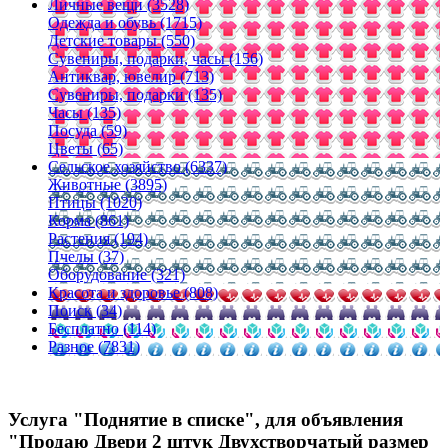
Личные вещи (3528)
Одежда и обувь (1715)
Детские товары (550)
Сувениры, подарки, часы (156)
Антиквар, ювелир (713)
Сувениры, подарки (135)
Часы (135)
Посуда (59)
Цветы (65)
Сельское хозяйство (6337)
Животные (3895)
Птицы (1020)
Корма (861)
Растения (194)
Пчелы (37)
Оборудование (321)
Красота и здоровье (808)
Поиск (34)
Бесплатно (114)
Разное (7831)
Услуга "Поднятие в списке", для объявления
"Продаю Двери 2 штук Двухстворчатый размер