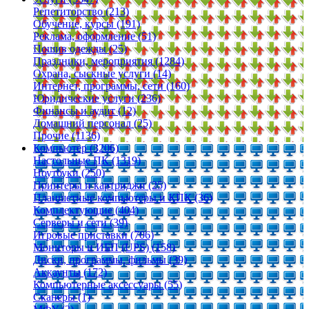
Репетиторство (213)
Обучение, курсы (191)
Реклама, оформление (51)
Пошив одежды (25)
Праздники, мероприятия (1284)
Охрана, сыскные услуги (14)
Интернет, программы, сети (160)
Юридические услуги (236)
Финансы и аудит (12)
Домашний персонал (25)
Прочие (1136)
Компьютер (3206)
Настольные ПК (1319)
Ноутбуки (250)
Принтеры и картриджи (25)
Планшетные компьютеры и КПК (36)
Комплектующие (404)
Серверы и сети (39)
Игровые приставки (706)
Мониторы и ИБП (UPS) (158)
Диски, программы, фильмы (39)
Аккаунты (172)
Компьютерные аксессуары (55)
Сканеры (1)