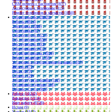
СИМ номера с паспортом (857)
Аксессуары к телефонам (315)
Ремонт телефонов и запчасти (1050)
Строительство (28620)
Работы (8814)
Электрика (2095)
Сантехника (87)
Сантехуслуги (5157)
Газ, отопление (650)
Инструменты (393)
Оборудование (415)
Строй/материалы (4936)
Ремонт квартир (1758)
Установка и изготовление на заказ (1167)
Железо (975)
Песок (879)
Стекло (129)
Архитектура и дизайн (142)
Столярные изделия (118)
Прочие услуги (905)
Работа (10242)
Вакансии (1514)
Ищу работу (8728)
Ислам (9)
Услуги (3347)