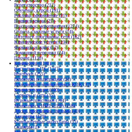
Репетиторство (212)
Обучение, курсы (191)
Реклама, оформление (51)
Пошив одежды (27)
Праздники, мероприятия (1274)
Охрана, сыскные услуги (14)
Интернет, программы, сети (162)
Юридические услуги (234)
Финансы и аудит (12)
Домашний персонал (24)
Прочие (1130)
Компьютер (3198)
Настольные ПК (1317)
Ноутбуки (255)
Принтеры и картриджи (24)
Планшетные компьютеры и КПК (37)
Комплектующие (400)
Серверы и сети (35)
Игровые приставки (704)
Мониторы и ИБП (UPS) (158)
Диски, программы, фильмы (40)
Аккаунты (170)
Компьютерные аксессуары (55)
Сканеры (1)