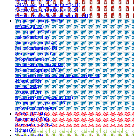
СИМ номера с паспортом (851)
Аксессуары к телефонам (319)
Ремонт телефонов и запчасти (1041)
Строительство (28542)
Работы (8782)
Электрика (2092)
Сантехника (86)
Сантехуслуги (5142)
Газ, отопление (647)
Инструменты (395)
Оборудование (418)
Строй/материалы (4925)
Ремонт квартир (1743)
Установка и изготовление на заказ (1170)
Железо (969)
Песок (880)
Стекло (126)
Архитектура и дизайн (143)
Столярные изделия (118)
Прочие услуги (906)
Работа (10204)
Вакансии (1500)
Ищу работу (8704)
Ислам (9)
Услуги (3331)