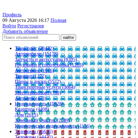
Профиль
09 Августа 2026 16:17
Полная
Войти
Регистрация
Добавить объявление
Транспорт (38442)
Автомобили (15178)
Запчасти и аксессуары (8395)
Грузовики и спецтехника (1263)
Автосервис (1916)
Тюнинг (1272)
Шины и диски (5572)
Транспортные услуги (3664)
Мото-транспорт (709)
Автозвук (473)
Недвижимость (10928)
Квартира (4408)
Дом (2615)
Земельный участок (2749)
Коммерческая недвижимость (1156)
Телефоны (16636)
Телефоны (14425)