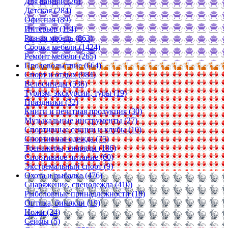
Для ванной (26)
Детская (284)
Офисная (89)
Интерьер (114)
Разная мебель (863)
Сборка мебели (1424)
Ремонт мебели (265)
Продовольствие (664)
Спорт и отдых (984)
Велосипеды (536)
Туризм, экскурсии, туры (19)
Праздники (32)
Книги и печатная продукция (30)
Музыкальные инструменты (27)
Спортивные секции и клубы (10)
Спортивная одежда (75)
Тренажеры, снаряды (186)
Спортивное питание (60)
Экстремальный спорт (9)
Охота и рыбалка (476)
Снаряжение, спецодежда (410)
Рыболовные принадлежности (18)
Оптика, бинокли (19)
Ножи (24)
Сейфы (5)