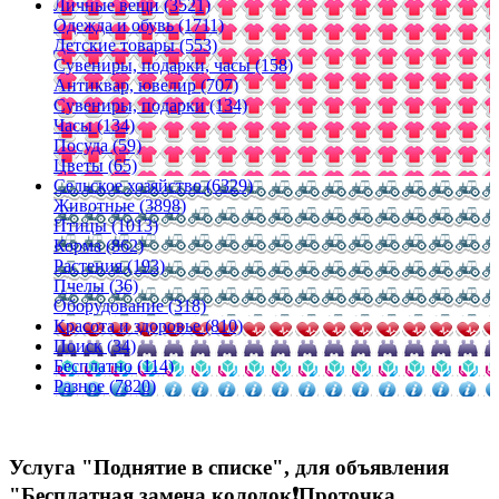
Личные вещи (3521)
Одежда и обувь (1711)
Детские товары (553)
Сувениры, подарки, часы (158)
Антиквар, ювелир (707)
Сувениры, подарки (134)
Часы (134)
Посуда (59)
Цветы (65)
Сельское хозяйство (6329)
Животные (3898)
Птицы (1013)
Корма (862)
Растения (193)
Пчелы (36)
Оборудование (318)
Красота и здоровье (810)
Поиск (34)
Бесплатно (114)
Разное (7820)
Услуга "Поднятие в списке", для объявления
"Бесплатная замена колодок❗Проточка