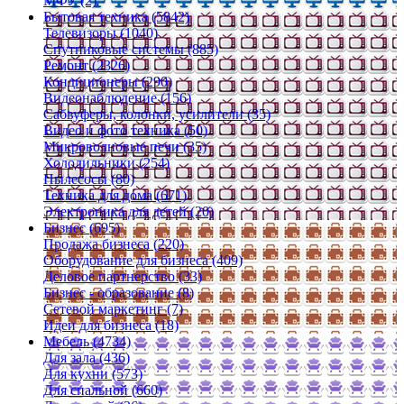
МФУ (2)
Бытовая техника (5842)
Телевизоры (1040)
Спутниковые системы (885)
Ремонт (2326)
Кондиционеры (290)
Видеонаблюдение (156)
Сабвуферы, колонки, усилители (35)
Видео и фото техника (50)
Микроволновые печи (35)
Холодильники (254)
Пылесосы (80)
Техника для дома (671)
Электроника для детей (20)
Бизнес (695)
Продажа бизнеса (220)
Оборудование для бизнеса (409)
Деловое партнерство (33)
Бизнес - образование (8)
Сетевой маркетинг (7)
Идеи для бизнеса (18)
Мебель (4734)
Для зала (436)
Для кухни (573)
Для спальной (660)