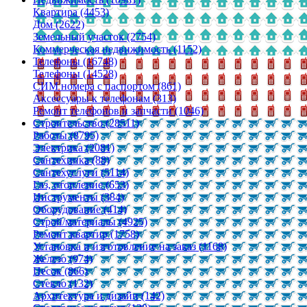
Квартира (4453)
Дом (2622)
Земельный участок (2754)
Коммерческая недвижимость (1152)
Телефоны (16748)
Телефоны (14528)
СИМ номера с паспортом (861)
Аксессуары к телефонам (313)
Ремонт телефонов и запчасти (1046)
Строительство (28511)
Работы (8795)
Электрика (2081)
Сантехника (88)
Сантехуслуги (5114)
Газ, отопление (653)
Инструменты (384)
Оборудование (414)
Строй/материалы (4925)
Ремонт квартир (1758)
Установка и изготовление на заказ (1168)
Железо (974)
Песок (866)
Стекло (132)
Архитектура и дизайн (142)