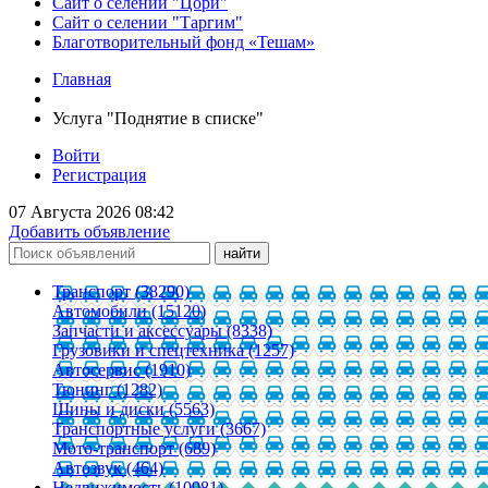
Сайт о селении "Цори"
Сайт о селении "Таргим"
Благотворительный фонд «Тешам»
Главная
Услуга "Поднятие в списке"
Войти
Регистрация
07 Августа 2026 08:42
Добавить объявление
Транспорт (38290)
Автомобили (15120)
Запчасти и аксессуары (8338)
Грузовики и спецтехника (1257)
Автосервис (1910)
Тюнинг (1282)
Шины и диски (5563)
Транспортные услуги (3667)
Мото-транспорт (689)
Автозвук (464)
Недвижимость (10981)