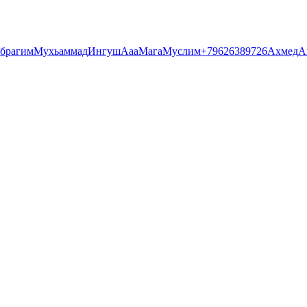
брагим
Мухьаммад
Ингуш
Ааа
Мага
Муслим
+79626389726
Ахмед
А