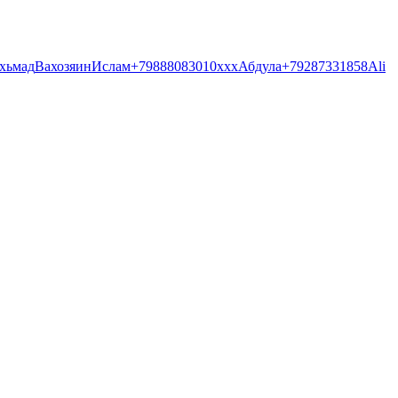
хьмад
Ва
хозяин
Ислам
+79888083010
ххх
Абдула
+79287331858
Ali