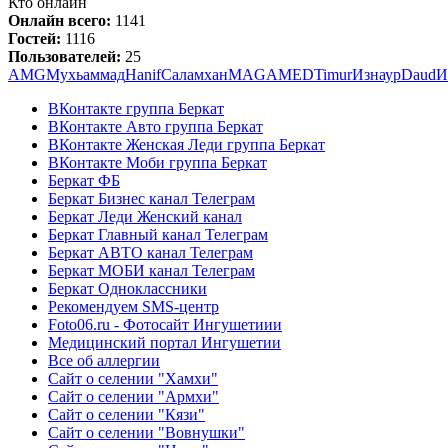
Кто онлайн
Онлайн всего:
1141
Гостей:
1116
Пользователей:
25
AMG
Мухьаммад
Hanif
Саламхан
MAGAMED
Timur
Изнаур
Daud
И
ВКонтакте группа Беркат
ВКонтакте Авто группа Беркат
ВКонтакте Женская Леди группа Беркат
ВКонтакте Моби группа Беркат
Беркат ФБ
Беркат Бизнес канал Телеграм
Беркат Леди Женский канал
Беркат Главный канал Телеграм
Беркат АВТО канал Телеграм
Беркат МОБИ канал Телеграм
Беркат Одноклассники
Рекомендуем SMS-центр
Foto06.ru - Фотосайт Ингушетиии
Медицинский портал Ингушетии
Все об аллергии
Сайт о селении "Хамхи"
Сайт о селении "Армхи"
Сайт о селении "Кязи"
Сайт о селении "Вовнушки"