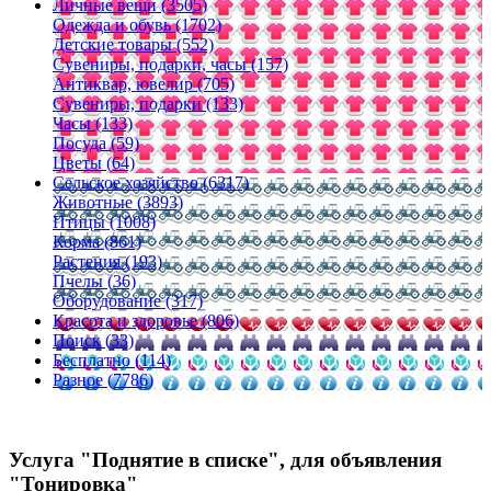
Личные вещи (3505)
Одежда и обувь (1702)
Детские товары (552)
Сувениры, подарки, часы (157)
Антиквар, ювелир (705)
Сувениры, подарки (133)
Часы (133)
Посуда (59)
Цветы (64)
Сельское хозяйство (6317)
Животные (3893)
Птицы (1008)
Корма (861)
Растения (193)
Пчелы (36)
Оборудование (317)
Красота и здоровье (806)
Поиск (33)
Бесплатно (114)
Разное (7786)
Услуга "Поднятие в списке", для объявления
"Тонировка"