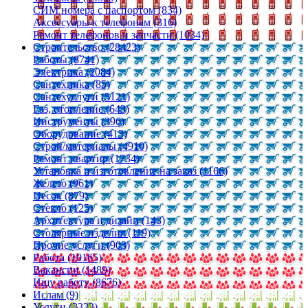
СИМ номера с паспортом (834)
Аксессуары к телефонам (316)
Ремонт телефонов и запчасти (1034)
Строительство (28423)
Работы (8741)
Электрика (2084)
Сантехника (85)
Сантехуслуги (5121)
Газ, отопление (643)
Инструменты (396)
Оборудование (413)
Строй/материалы (4910)
Ремонт квартир (1734)
Установка и изготовление на заказ (1166)
Железо (961)
Песок (879)
Стекло (125)
Архитектура и дизайн (143)
Столярные изделия (119)
Прочие услуги (903)
Работа (10165)
Вакансии (1489)
Ищу работу (8676)
Ислам (9)
Услуги (3322)