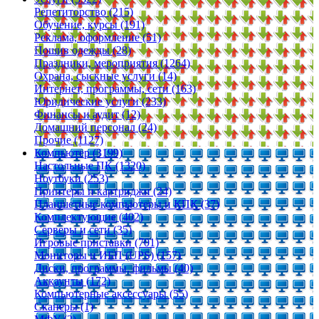
Репетиторство (215)
Обучение, курсы (191)
Реклама, оформление (51)
Пошив одежды (28)
Праздники, мероприятия (1264)
Охрана, сыскные услуги (14)
Интернет, программы, сети (163)
Юридические услуги (233)
Финансы и аудит (12)
Домашний персонал (24)
Прочие (1127)
Компьютер (3199)
Настольные ПК (1320)
Ноутбуки (253)
Принтеры и картриджи (24)
Планшетные компьютеры и КПК (37)
Комплектующие (402)
Серверы и сети (35)
Игровые приставки (701)
Мониторы и ИБП (UPS) (157)
Диски, программы, фильмы (40)
Аккаунты (172)
Компьютерные аксессуары (55)
Сканеры (1)