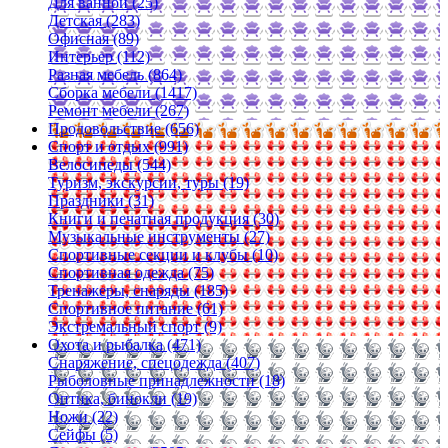
Для ванной (25)
Детская (283)
Офисная (89)
Интерьер (112)
Разная мебель (864)
Сборка мебели (1417)
Ремонт мебели (267)
Продовольствие (656)
Спорт и отдых (991)
Велосипеды (544)
Туризм, экскурсии, туры (19)
Праздники (31)
Книги и печатная продукция (30)
Музыкальные инструменты (27)
Спортивные секции и клубы (10)
Спортивная одежда (75)
Тренажеры, снаряды (185)
Спортивное питание (61)
Экстремальный спорт (9)
Охота и рыбалка (471)
Снаряжение, спецодежда (407)
Рыболовные принадлежности (18)
Оптика, бинокли (19)
Ножи (22)
Сейфы (5)