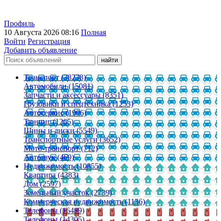
Профиль
10 Августа 2026 08:16
Полная
Войти
Регистрация
Добавить объявление
Транспорт (38238)
Автомобили (15081)
Запчасти и аксессуары (8351)
Грузовики и спецтехника (1253)
Автосервис (1906)
Тюнинг (1265)
Шины и диски (5549)
Транспортные услуги (3652)
Мото-транспорт (712)
Автозвук (469)
Недвижимость (10855)
Квартира (4383)
Дом (2597)
Земельный участок (2739)
Коммерческая недвижимость (1136)
Телефоны (16489)
Телефоны (14305)