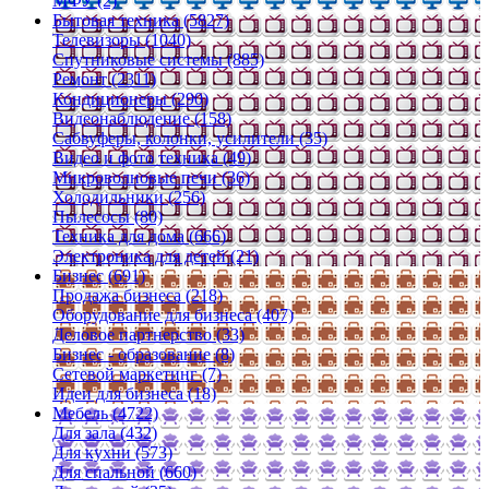
МФУ (2)
Бытовая техника (5827)
Телевизоры (1040)
Спутниковые системы (885)
Ремонт (2311)
Кондиционеры (290)
Видеонаблюдение (158)
Сабвуферы, колонки, усилители (35)
Видео и фото техника (49)
Микроволновые печи (36)
Холодильники (256)
Пылесосы (80)
Техника для дома (666)
Электроника для детей (21)
Бизнес (691)
Продажа бизнеса (218)
Оборудование для бизнеса (407)
Деловое партнерство (33)
Бизнес - образование (8)
Сетевой маркетинг (7)
Идеи для бизнеса (18)
Мебель (4722)
Для зала (432)
Для кухни (573)
Для спальной (660)