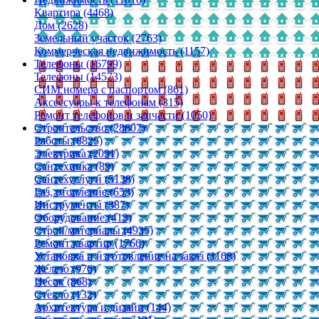
Квартира (4468)
Дом (2628)
Земельный участок (2763)
Коммерческая недвижимость (1157)
Телефоны (16799)
Телефоны (14573)
СИМ номера с паспортом (861)
Аксессуары к телефонам (315)
Ремонт телефонов и запчасти (1050)
Строительство (28607)
Работы (8825)
Электрика (2091)
Сантехника (89)
Сантехуслуги (5138)
Газ, отопление (653)
Инструменты (387)
Оборудование (413)
Строй/материалы (4935)
Ремонт квартир (1766)
Установка и изготовление на заказ (1168)
Железо (976)
Песок (868)
Стекло (132)
Архитектура и дизайн (144)