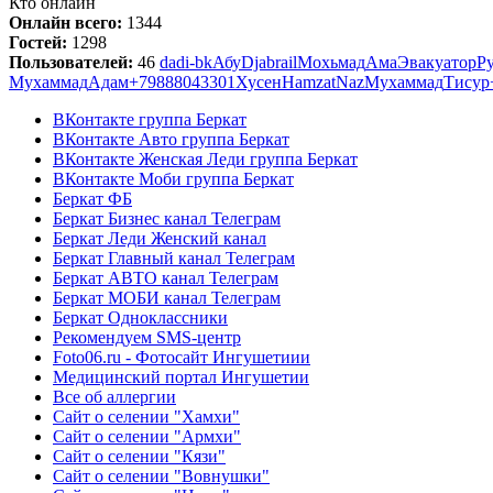
Кто онлайн
Онлайн всего:
1344
Гостей:
1298
Пользователей:
46
dadi-bk
Абу
Djabrail
Мохьмад
Ама
Эвакуатор
Р
Мухаммад
Адам
+79888043301
Хусен
Hamzat
Naz
Мухаммад
Тисур
ВКонтакте группа Беркат
ВКонтакте Авто группа Беркат
ВКонтакте Женская Леди группа Беркат
ВКонтакте Моби группа Беркат
Беркат ФБ
Беркат Бизнес канал Телеграм
Беркат Леди Женский канал
Беркат Главный канал Телеграм
Беркат АВТО канал Телеграм
Беркат МОБИ канал Телеграм
Беркат Одноклассники
Рекомендуем SMS-центр
Foto06.ru - Фотосайт Ингушетиии
Медицинский портал Ингушетии
Все об аллергии
Сайт о селении "Хамхи"
Сайт о селении "Армхи"
Сайт о селении "Кязи"
Сайт о селении "Вовнушки"