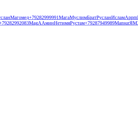
услан
Магомед
+79282999991
Мага
Муслим
Брат
Руслан
Ислам
App
m
+79282992083
Mag
А
Амин
Нетимя
Рустам
+79287949989
Mansur
Я
М