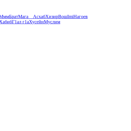
Ммм
Брат
Мага
__
Асхаб
Хизир
Вош
Imi
Нагоев
Хабиб
Г1ал г1а
Хусейн
Муслим