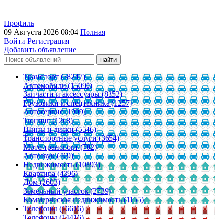
Профиль
09 Августа 2026 08:04
Полная
Войти
Регистрация
Добавить объявление
Транспорт (38247)
Автомобили (15090)
Запчасти и аксессуары (8352)
Грузовики и спецтехника (1257)
Автосервис (1909)
Тюнинг (1268)
Шины и диски (5546)
Транспортные услуги (3654)
Мото-транспорт (702)
Автозвук (469)
Недвижимость (10893)
Квартира (4396)
Дом (2603)
Земельный участок (2739)
Коммерческая недвижимость (1155)
Телефоны (16616)
Телефоны (14416)