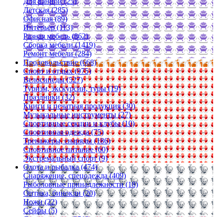
Для ванной (25)
Детская (285)
Офисная (89)
Интерьер (113)
Разная мебель (862)
Сборка мебели (1419)
Ремонт мебели (284)
Продовольствие (668)
Спорт и отдых (975)
Велосипеды (527)
Туризм, экскурсии, туры (19)
Праздники (32)
Книги и печатная продукция (30)
Музыкальные инструменты (27)
Спортивные секции и клубы (10)
Спортивная одежда (75)
Тренажеры, снаряды (186)
Спортивное питание (60)
Экстремальный спорт (9)
Охота и рыбалка (474)
Снаряжение, спецодежда (409)
Рыболовные принадлежности (18)
Оптика, бинокли (20)
Ножи (22)
Сейфы (5)