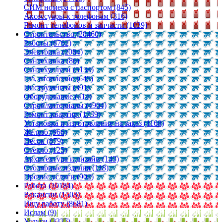
СИМ номера с паспортом (845)
Аксессуары к телефонам (316)
Ремонт телефонов и запчасти (1039)
Строительство (28460)
Работы (8762)
Электрика (2084)
Сантехника (86)
Сантехуслуги (5134)
Газ, отопление (645)
Инструменты (391)
Оборудование (414)
Строй/материалы (4904)
Ремонт квартир (1739)
Установка и изготовление на заказ (1168)
Железо (966)
Песок (879)
Стекло (125)
Архитектура и дизайн (143)
Столярные изделия (118)
Прочие услуги (902)
Работа (10184)
Вакансии (1503)
Ищу работу (8681)
Ислам (9)
Услуги (3327)