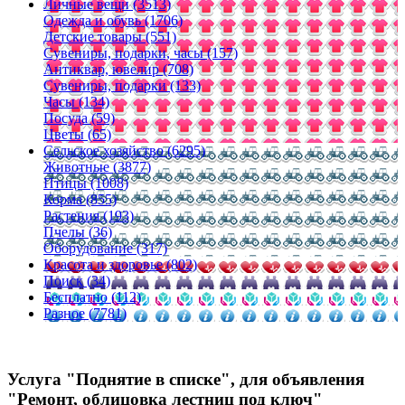
Личные вещи (3513)
Одежда и обувь (1706)
Детские товары (551)
Сувениры, подарки, часы (157)
Антиквар, ювелир (708)
Сувениры, подарки (133)
Часы (134)
Посуда (59)
Цветы (65)
Сельское хозяйство (6295)
Животные (3877)
Птицы (1008)
Корма (855)
Растения (193)
Пчелы (36)
Оборудование (317)
Красота и здоровье (802)
Поиск (34)
Бесплатно (112)
Разное (7781)
Услуга "Поднятие в списке", для объявления
"Ремонт, облицовка лестниц под ключ"