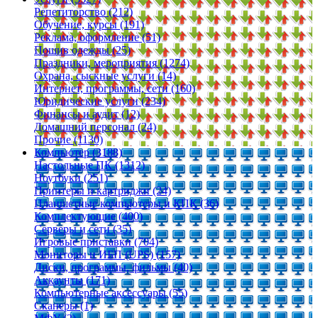
Репетиторство (212)
Обучение, курсы (191)
Реклама, оформление (51)
Пошив одежды (25)
Праздники, мероприятия (1274)
Охрана, сыскные услуги (14)
Интернет, программы, сети (160)
Юридические услуги (234)
Финансы и аудит (12)
Домашний персонал (24)
Прочие (1130)
Компьютер (3188)
Настольные ПК (1312)
Ноутбуки (251)
Принтеры и картриджи (24)
Планшетные компьютеры и КПК (36)
Комплектующие (400)
Серверы и сети (35)
Игровые приставки (704)
Мониторы и ИБП (UPS) (157)
Диски, программы, фильмы (40)
Аккаунты (171)
Компьютерные аксессуары (55)
Сканеры (1)