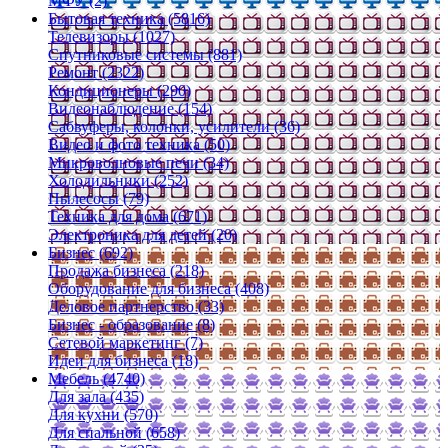
МФУ (2)
Бытовая техника (5816)
Телевизоры (1027)
Спутниковые системы (881)
Ремонт (2322)
Кондиционеры (290)
Видеонаблюдение (154)
Сабвуферы, колонки, усилители (36)
Видео и фото техника (50)
Микроволновые печи (34)
Холодильники (252)
Пылесосы (79)
Техника для дома (671)
Электроника для детей (20)
Бизнес (692)
Продажа бизнеса (218)
Оборудование для бизнеса (408)
Деловое партнерство (33)
Бизнес - образование (8)
Сетевой маркетинг (7)
Идеи для бизнеса (18)
Мебель (4740)
Для зала (435)
Для кухни (570)
Для спальной (658)