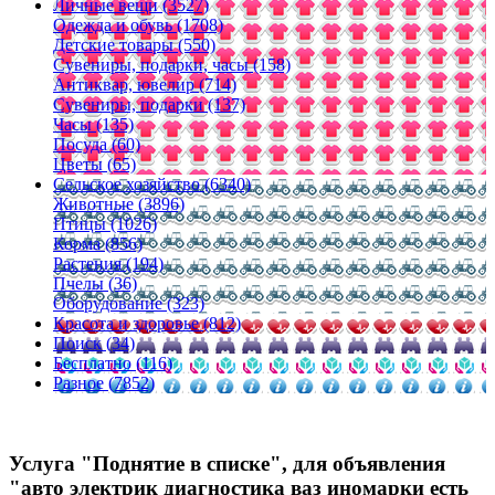
Личные вещи (3527)
Одежда и обувь (1708)
Детские товары (550)
Сувениры, подарки, часы (158)
Антиквар, ювелир (714)
Сувениры, подарки (137)
Часы (135)
Посуда (60)
Цветы (65)
Сельское хозяйство (6340)
Животные (3896)
Птицы (1026)
Корма (856)
Растения (194)
Пчелы (36)
Оборудование (323)
Красота и здоровье (812)
Поиск (34)
Бесплатно (116)
Разное (7852)
Услуга "Поднятие в списке", для объявления
"авто электрик диагностика ваз иномарки есть