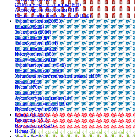
СИМ номера с паспортом (863)
Аксессуары к телефонам (316)
Ремонт телефонов и запчасти (1050)
Строительство (28633)
Работы (8824)
Электрика (2096)
Сантехника (90)
Сантехуслуги (5144)
Газ, отопление (653)
Инструменты (388)
Оборудование (416)
Строй/материалы (4942)
Ремонт квартир (1766)
Установка и изготовление на заказ (1167)
Железо (979)
Песок (870)
Стекло (132)
Архитектура и дизайн (144)
Столярные изделия (119)
Прочие услуги (903)
Работа (10256)
Вакансии (1513)
Ищу работу (8743)
Ислам (9)
Услуги (3351)