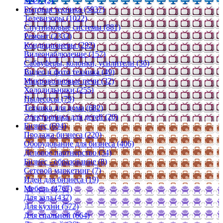
МФУ (2)
Бытовая техника (5837)
Телевизоры (1022)
Спутниковые системы (881)
Ремонт (2332)
Кондиционеры (292)
Видеонаблюдение (157)
Сабвуферы, колонки, усилители (36)
Видео и фото техника (49)
Микроволновые печи (32)
Холодильники (255)
Пылесосы (79)
Техника для дома (682)
Электроника для детей (20)
Бизнес (694)
Продажа бизнеса (220)
Оборудование для бизнеса (406)
Деловое партнерство (34)
Бизнес - образование (8)
Сетевой маркетинг (7)
Идеи для бизнеса (19)
Мебель (4767)
Для зала (437)
Для кухни (572)
Для спальной (664)