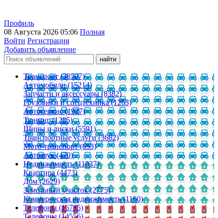
Профиль
08 Августа 2026 05:06
Полная
Войти
Регистрация
Добавить объявление
Транспорт (38507)
Автомобили (15214)
Запчасти и аксессуары (8382)
Грузовики и спецтехника (1263)
Автосервис (1927)
Тюнинг (1285)
Шины и диски (5591)
Транспортные услуги (3682)
Мото-транспорт (693)
Автозвук (470)
Недвижимость (11037)
Квартира (4473)
Дом (2629)
Земельный участок (2775)
Коммерческая недвижимость (1160)
Телефоны (16785)
Телефоны (14556)