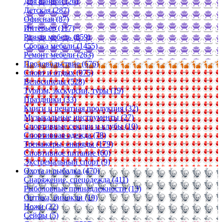
Для ванной (26)
Детская (287)
Офисная (87)
Интерьер (117)
Разная мебель (859)
Сборка мебели (1455)
Ремонт мебели (263)
Продовольствие (676)
Спорт и отдых (975)
Велосипеды (528)
Туризм, экскурсии, туры (19)
Праздники (33)
Книги и печатная продукция (32)
Музыкальные инструменты (27)
Спортивные секции и клубы (10)
Спортивная одежда (78)
Тренажеры, снаряды (179)
Спортивное питание (60)
Экстремальный спорт (9)
Охота и рыбалка (470)
Снаряжение, спецодежда (411)
Рыболовные принадлежности (13)
Оптика, бинокли (19)
Ножи (22)
Сейфы (5)