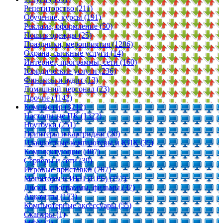
Репетиторство (211)
Обучение, курсы (191)
Реклама, оформление (50)
Пошив одежды (25)
Праздники, мероприятия (1286)
Охрана, сыскные услуги (14)
Интернет, программы, сети (160)
Юридические услуги (236)
Финансы и аудит (13)
Домашний персонал (23)
Прочие (1142)
Компьютер (3212)
Настольные ПК (1322)
Ноутбуки (251)
Принтеры и картриджи (26)
Планшетные компьютеры и КПК (35)
Комплектующие (407)
Серверы и сети (39)
Игровые приставки (707)
Мониторы и ИБП (UPS) (157)
Диски, программы, фильмы (37)
Аккаунты (173)
Компьютерные аксессуары (55)
Сканеры (1)