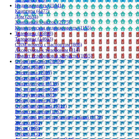
Недвижимость (11041)
Квартира (4477)
Дом (2634)
Земельный участок (2775)
Коммерческая недвижимость (1155)
Телефоны (16898)
Телефоны (14663)
СИМ номера с паспортом (866)
Аксессуары к телефонам (314)
Ремонт телефонов и запчасти (1055)
Строительство (28709)
Работы (8848)
Электрика (2085)
Сантехника (88)
Сантехуслуги (5133)
Газ, отопление (654)
Инструменты (385)
Оборудование (418)
Строй/материалы (5012)
Ремонт квартир (1767)
Установка и изготовление на заказ (1172)
Железо (981)
Песок (866)
Стекло (131)