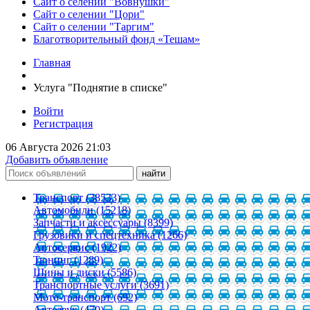
Сайт о селении "Вовнушки"
Сайт о селении "Цори"
Сайт о селении "Таргим"
Благотворительный фонд «Тешам»
Главная
Услуга "Поднятие в списке"
Войти
Регистрация
06 Августа 2026 21:03
Добавить объявление
Транспорт (38533)
Автомобили (15218)
Запчасти и аксессуары (8399)
Грузовики и спецтехника (1266)
Автосервис (1922)
Тюнинг (1289)
Шины и диски (5586)
Транспортные услуги (3691)
Мото-транспорт (692)
Автозвук (470)