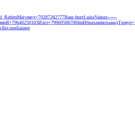
l_Rahim
Магомед
+79287282777
Ваш брат
Luiza
Vainax------
мм
Я
+79640250103
Илез
+79969506706
Im
Ибрахам
мохьмад
Тимур
+
с
Беслан
Башир