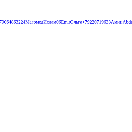
79064863224
Магомед
Ислам06
Emir
Ольга
+79220719633
Амин
Abdu