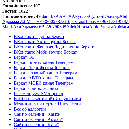
Кто онлайн
Онлайн всего:
1071
Гостей:
1022
Пользователей:
49
dadi-bk
ААА_АА
Руслан
Султан
Ювелир
Abdu
Адам
aaa
Voti
Мага
+79380057873
Ибрах1ам
Ислам
+79631731950
М
Malik
Ахи
Адам
ева
+79226790398
Adele
Элиза
Amir
.
Рустам
Ab
Мага
ВКонтакте группа Беркат
ВКонтакте Авто группа Беркат
ВКонтакте Женская Леди группа Беркат
ВКонтакте Моби группа Беркат
Беркат ФБ
Беркат Бизнес канал Телеграм
Беркат Леди Женский канал
Беркат Главный канал Телеграм
Беркат АВТО канал Телеграм
Беркат МОБИ канал Телеграм
Беркат Одноклассники
Рекомендуем SMS-центр
Foto06.ru - Фотосайт Ингушетиии
Медицинский портал Ингушетии
Все об аллергии
Сайт о селении "Хамхи"
Сайт о селении "Армхи"
Сайт о селении "Кязи"