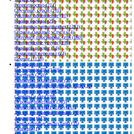
Репетиторство (212)
Обучение, курсы (191)
Реклама, оформление (51)
Пошив одежды (25)
Праздники, мероприятия (1283)
Охрана, сыскные услуги (14)
Интернет, программы, сети (160)
Юридические услуги (236)
Финансы и аудит (13)
Домашний персонал (24)
Прочие (1138)
Компьютер (3200)
Настольные ПК (1316)
Ноутбуки (250)
Принтеры и картриджи (25)
Планшетные компьютеры и КПК (36)
Комплектующие (403)
Серверы и сети (39)
Игровые приставки (705)
Мониторы и ИБП (UPS) (157)
Диски, программы, фильмы (38)
Аккаунты (173)
Компьютерные аксессуары (55)
Сканеры (1)