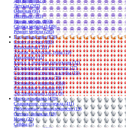
Для ванной (27)
Детская (287)
Офисная (91)
Интерьер (113)
Разная мебель (860)
Сборка мебели (1439)
Ремонт мебели (285)
Продовольствие (676)
Спорт и отдых (983)
Велосипеды (531)
Туризм, экскурсии, туры (19)
Праздники (32)
Книги и печатная продукция (32)
Музыкальные инструменты (27)
Спортивные секции и клубы (10)
Спортивная одежда (78)
Тренажеры, снаряды (184)
Спортивное питание (61)
Экстремальный спорт (9)
Охота и рыбалка (470)
Снаряжение, спецодежда (411)
Рыболовные принадлежности (13)
Оптика, бинокли (19)
Ножи (22)
Сейфы (5)