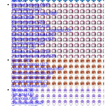
МФУ (2)
Бытовая техника (5840)
Телевизоры (1025)
Спутниковые системы (880)
Ремонт (2334)
Кондиционеры (292)
Видеонаблюдение (158)
Сабвуферы, колонки, усилители (35)
Видео и фото техника (50)
Микроволновые печи (33)
Холодильники (255)
Пылесосы (79)
Техника для дома (679)
Электроника для детей (20)
Бизнес (689)
Продажа бизнеса (217)
Оборудование для бизнеса (405)
Деловое партнерство (34)
Бизнес - образование (8)
Сетевой маркетинг (7)
Идеи для бизнеса (18)
Мебель (4768)
Для зала (435)
Для кухни (569)
Для спальной (662)