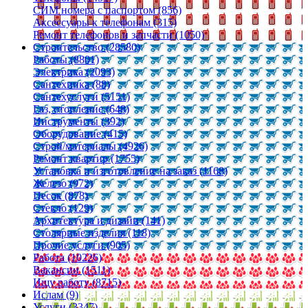
СИМ номера с паспортом (856)
Аксессуары к телефонам (315)
Ремонт телефонов и запчасти (1050)
Строительство (28580)
Работы (8801)
Электрика (2093)
Сантехника (88)
Сантехуслуги (5151)
Газ, отопление (648)
Инструменты (392)
Оборудование (415)
Строй/материалы (4926)
Ремонт квартир (1755)
Установка и изготовление на заказ (1168)
Железо (972)
Песок (878)
Стекло (129)
Архитектура и дизайн (141)
Столярные изделия (118)
Прочие услуги (905)
Работа (10226)
Вакансии (1511)
Ищу работу (8715)
Ислам (9)
Услуги (3347)