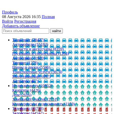
Профиль
08 Августа 2026 16:35
Полная
Войти
Регистрация
Добавить объявление
Транспорт (38437)
Автомобили (15182)
Запчасти и аксессуары (8359)
Грузовики и спецтехника (1264)
Автосервис (1920)
Тюнинг (1278)
Шины и диски (5596)
Транспортные услуги (3674)
Мото-транспорт (697)
Автозвук (467)
Недвижимость (10952)
Квартира (4426)
Дом (2616)
Земельный участок (2751)
Коммерческая недвижимость (1159)
Телефоны (16738)
Телефоны (14517)