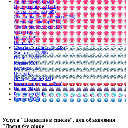
Личные вещи (3523)
Одежда и обувь (1710)
Детские товары (549)
Сувениры, подарки, часы (156)
Антиквар, ювелир (713)
Сувениры, подарки (136)
Часы (135)
Посуда (59)
Цветы (65)
Сельское хозяйство (6328)
Животные (3888)
Птицы (1020)
Корма (859)
Растения (194)
Пчелы (37)
Оборудование (321)
Красота и здоровье (805)
Поиск (34)
Бесплатно (114)
Разное (7827)
Услуга "Поднятие в списке", для объявления
"Двери б/у сборе"