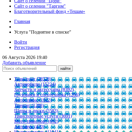
Сайт о селении "Цори"
Сайт о селении "Таргим"
Благотворительный фонд «Тешам»
Главная
Услуга "Поднятие в списке"
Войти
Регистрация
06 Августа 2026 19:40
Добавить объявление
Транспорт (38528)
Автомобили (15224)
Запчасти и аксессуары (8392)
Грузовики и спецтехника (1266)
Автосервис (1922)
Тюнинг (1288)
Шины и диски (5583)
Транспортные услуги (3691)
Мото-транспорт (692)
Автозвук (470)
Недвижимость (11041)