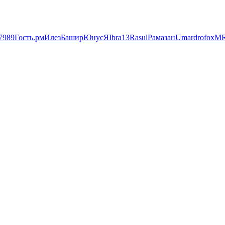
7989
Гость.
рм
Илез
Башир
Юнус
Я
Ibra13
Rasul
Рамазан
UmardrofoxM