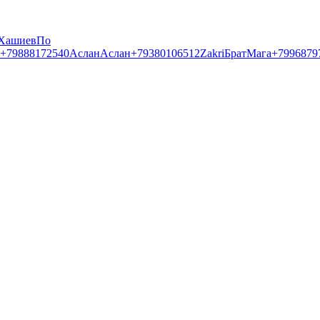
Хашиев
По
+79888172540
Аслан
Аслан
+79380106512
Zakri
Брат
Мага
+7996879