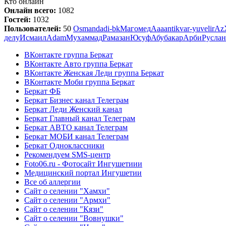
Кто онлайн
Онлайн всего:
1082
Гостей:
1032
Пользователей:
50
Osman
dadi-bk
Магомед
Ааа
antikvar-yuvelir
А
z
делу
Исмаил
Adam
Мухаммад
Рамазан
Юсуф
Абубакар
Арби
Руслан
ВКонтакте группа Беркат
ВКонтакте Авто группа Беркат
ВКонтакте Женская Леди группа Беркат
ВКонтакте Моби группа Беркат
Беркат ФБ
Беркат Бизнес канал Телеграм
Беркат Леди Женский канал
Беркат Главный канал Телеграм
Беркат АВТО канал Телеграм
Беркат МОБИ канал Телеграм
Беркат Одноклассники
Рекомендуем SMS-центр
Foto06.ru - Фотосайт Ингушетиии
Медицинский портал Ингушетии
Все об аллергии
Сайт о селении "Хамхи"
Сайт о селении "Армхи"
Сайт о селении "Кязи"
Сайт о селении "Вовнушки"