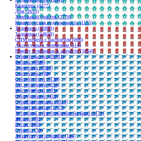
Квартира (4477)
Дом (2633)
Земельный участок (2776)
Коммерческая недвижимость (1155)
Телефоны (16893)
Телефоны (14659)
СИМ номера с паспортом (866)
Аксессуары к телефонам (314)
Ремонт телефонов и запчасти (1054)
Строительство (28701)
Работы (8846)
Электрика (2083)
Сантехника (88)
Сантехуслуги (5130)
Газ, отопление (654)
Инструменты (385)
Оборудование (418)
Строй/материалы (5013)
Ремонт квартир (1767)
Установка и изготовление на заказ (1171)
Железо (981)
Песок (866)
Стекло (130)
Архитектура и дизайн (144)