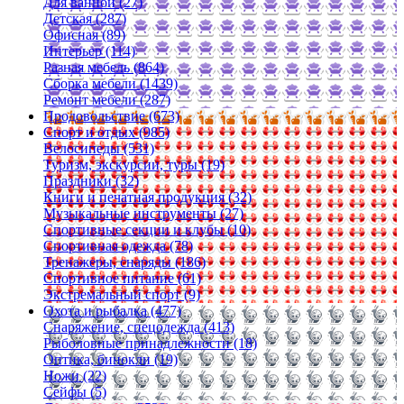
Для ванной (27)
Детская (287)
Офисная (89)
Интерьер (114)
Разная мебель (864)
Сборка мебели (1439)
Ремонт мебели (287)
Продовольствие (673)
Спорт и отдых (985)
Велосипеды (531)
Туризм, экскурсии, туры (19)
Праздники (32)
Книги и печатная продукция (32)
Музыкальные инструменты (27)
Спортивные секции и клубы (10)
Спортивная одежда (78)
Тренажеры, снаряды (186)
Спортивное питание (61)
Экстремальный спорт (9)
Охота и рыбалка (477)
Снаряжение, спецодежда (413)
Рыболовные принадлежности (18)
Оптика, бинокли (19)
Ножи (22)
Сейфы (5)