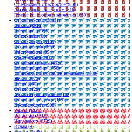
СИМ номера с паспортом (858)
Аксессуары к телефонам (316)
Ремонт телефонов и запчасти (1050)
Строительство (28631)
Работы (8816)
Электрика (2095)
Сантехника (86)
Сантехуслуги (5161)
Газ, отопление (650)
Инструменты (394)
Оборудование (417)
Строй/материалы (4937)
Ремонт квартир (1758)
Установка и изготовление на заказ (1168)
Железо (975)
Песок (880)
Стекло (129)
Архитектура и дизайн (142)
Столярные изделия (118)
Прочие услуги (905)
Работа (10241)
Вакансии (1512)
Ищу работу (8729)
Ислам (9)
Услуги (3348)