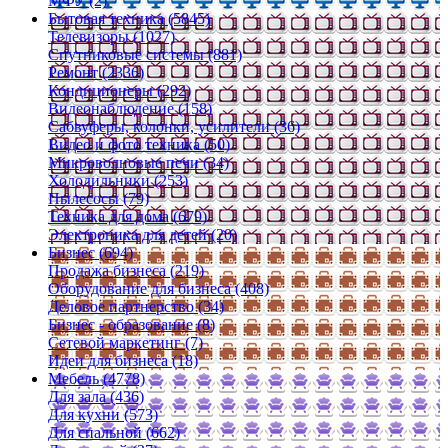
МФУ (2)
Бытовая техника (5845)
Телевизоры (1027)
Спутниковые системы (881)
Ремонт (2336)
Кондиционеры (292)
Видеонаблюдение (158)
Сабвуферы, колонки, усилители (36)
Видео и фото техника (50)
Микроволновые печи (34)
Холодильники (253)
Пылесосы (79)
Техника для дома (679)
Электроника для детей (20)
Бизнес (694)
Продажа бизнеса (219)
Оборудование для бизнеса (408)
Деловое партнерство (34)
Бизнес - образование (8)
Сетевой маркетинг (7)
Идеи для бизнеса (18)
Мебель (4778)
Для зала (436)
Для кухни (573)
Для спальной (662)