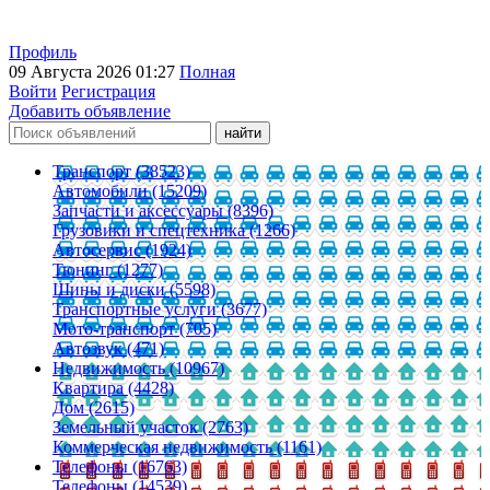
Профиль
09 Августа 2026 01:27
Полная
Войти
Регистрация
Добавить объявление
Транспорт (38523)
Автомобили (15209)
Запчасти и аксессуары (8396)
Грузовики и спецтехника (1266)
Автосервис (1924)
Тюнинг (1277)
Шины и диски (5598)
Транспортные услуги (3677)
Мото-транспорт (705)
Автозвук (471)
Недвижимость (10967)
Квартира (4428)
Дом (2615)
Земельный участок (2763)
Коммерческая недвижимость (1161)
Телефоны (16763)
Телефоны (14539)