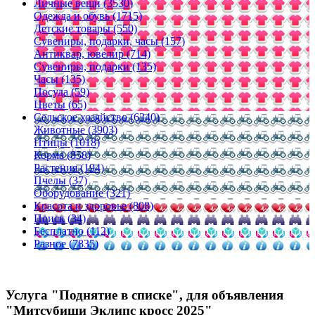
Личные вещи (3530)
Одежда и обувь (1715)
Детские товары (550)
Сувениры, подарки, часы (157)
Антиквар, ювелир (714)
Сувениры, подарки (135)
Часы (135)
Посуда (59)
Цветы (65)
Сельское хозяйство (6340)
Животные (3903)
Птицы (1018)
Корма (858)
Растения (194)
Пчелы (37)
Оборудование (321)
Красота и здоровье (808)
Поиск (34)
Бесплатно (112)
Разное (7835)
Услуга "Поднятие в списке", для объявления
"Митсубиши Эклипс кросс 2025"