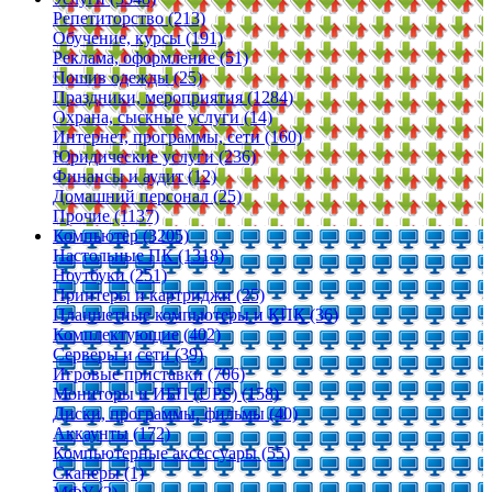
Репетиторство (213)
Обучение, курсы (191)
Реклама, оформление (51)
Пошив одежды (25)
Праздники, мероприятия (1284)
Охрана, сыскные услуги (14)
Интернет, программы, сети (160)
Юридические услуги (236)
Финансы и аудит (12)
Домашний персонал (25)
Прочие (1137)
Компьютер (3205)
Настольные ПК (1318)
Ноутбуки (251)
Принтеры и картриджи (25)
Планшетные компьютеры и КПК (36)
Комплектующие (402)
Серверы и сети (39)
Игровые приставки (706)
Мониторы и ИБП (UPS) (158)
Диски, программы, фильмы (40)
Аккаунты (172)
Компьютерные аксессуары (55)
Сканеры (1)