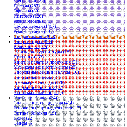
Для ванной (27)
Детская (287)
Офисная (89)
Интерьер (120)
Разная мебель (876)
Сборка мебели (1467)
Ремонт мебели (305)
Продовольствие (678)
Спорт и отдых (966)
Велосипеды (525)
Туризм, экскурсии, туры (18)
Праздники (33)
Книги и печатная продукция (31)
Музыкальные инструменты (28)
Спортивные секции и клубы (10)
Спортивная одежда (77)
Тренажеры, снаряды (178)
Спортивное питание (57)
Экстремальный спорт (9)
Охота и рыбалка (474)
Снаряжение, спецодежда (414)
Рыболовные принадлежности (13)
Оптика, бинокли (19)
Ножи (22)
Сейфы (6)