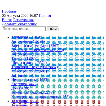
Профиль
06 Августа 2026 16:07
Полная
Войти
Регистрация
Добавить объявление
Транспорт (38454)
Автомобили (15191)
Запчасти и аксессуары (8367)
Грузовики и спецтехника (1270)
Автосервис (1922)
Тюнинг (1286)
Шины и диски (5574)
Транспортные услуги (3687)
Мото-транспорт (687)
Автозвук (470)
Недвижимость (11033)
Квартира (4472)
Дом (2630)
Земельный участок (2778)
Коммерческая недвижимость (1153)
Телефоны (16882)
Телефоны (14649)