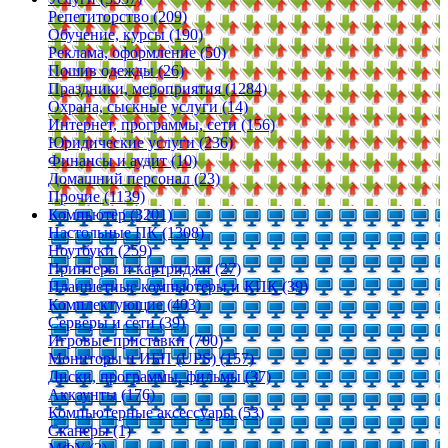
Репетиторство (209)
Обучение, курсы (190)
Реклама, оформление (50)
Пошив одежды (26)
Праздники, мероприятия (1284)
Охрана, сыскные услуги (14)
Интернет, программы, сети (156)
Юридические услуги (236)
Финансы и аудит (10)
Домашний персонал (23)
Прочие (1139)
Компьютер (3201)
Настольные ПК (1308)
Ноутбуки (259)
Принтеры и картриджи (27)
Планшетные компьютеры и КПК (39)
Комплектующие (403)
Серверы и сети (39)
Игровые приставки (700)
Мониторы и ИБП (UPS) (157)
Диски, программы, фильмы (37)
Аккаунты (176)
Компьютерные аксессуары (53)
Сканеры (1)