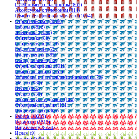
СИМ номера с паспортом (865)
Аксессуары к телефонам (314)
Ремонт телефонов и запчасти (1054)
Строительство (28680)
Работы (8832)
Электрика (2080)
Сантехника (89)
Сантехуслуги (5129)
Газ, отопление (654)
Инструменты (385)
Оборудование (419)
Строй/материалы (5011)
Ремонт квартир (1765)
Установка и изготовление на заказ (1170)
Железо (980)
Песок (866)
Стекло (130)
Архитектура и дизайн (144)
Столярные изделия (121)
Прочие услуги (905)
Работа (10237)
Вакансии (1513)
Ищу работу (8724)
Ислам (9)
Услуги (3337)