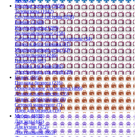
МФУ (2)
Бытовая техника (5858)
Телевизоры (1042)
Спутниковые системы (878)
Ремонт (2348)
Кондиционеры (289)
Видеонаблюдение (158)
Сабвуферы, колонки, усилители (34)
Видео и фото техника (47)
Микроволновые печи (33)
Холодильники (246)
Пылесосы (81)
Техника для дома (682)
Электроника для детей (20)
Бизнес (691)
Продажа бизнеса (216)
Оборудование для бизнеса (406)
Деловое партнерство (35)
Бизнес - образование (8)
Сетевой маркетинг (7)
Идеи для бизнеса (19)
Мебель (4853)
Для зала (445)
Для кухни (572)
Для спальной (665)