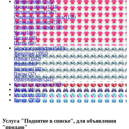
Личные вещи (3525)
Одежда и обувь (1714)
Детские товары (547)
Сувениры, подарки, часы (158)
Антиквар, ювелир (710)
Сувениры, подарки (136)
Часы (136)
Посуда (60)
Цветы (64)
Сельское хозяйство (6330)
Животные (3902)
Птицы (1023)
Корма (846)
Растения (192)
Пчелы (37)
Оборудование (321)
Красота и здоровье (809)
Поиск (33)
Бесплатно (110)
Разное (7855)
Услуга "Поднятие в списке", для объявления
"продаю"