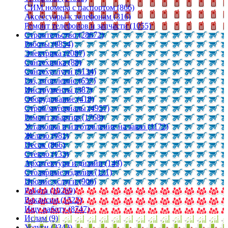
СИМ номера с паспортом (866)
Аксессуары к телефонам (316)
Ремонт телефонов и запчасти (1055)
Строительство (28672)
Работы (8854)
Электрика (2087)
Сантехника (88)
Сантехуслуги (5134)
Газ, отопление (657)
Инструменты (387)
Оборудование (418)
Строй/материалы (4957)
Ремонт квартир (1768)
Установка и изготовление на заказ (1172)
Железо (981)
Песок (866)
Стекло (133)
Архитектура и дизайн (143)
Столярные изделия (121)
Прочие услуги (906)
Работа (10269)
Вакансии (1522)
Ищу работу (8747)
Ислам (9)
Услуги (3343)