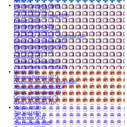
МФУ (2)
Бытовая техника (5844)
Телевизоры (1027)
Спутниковые системы (879)
Ремонт (2339)
Кондиционеры (289)
Видеонаблюдение (159)
Сабвуферы, колонки, усилители (34)
Видео и фото техника (47)
Микроволновые печи (33)
Холодильники (253)
Пылесосы (81)
Техника для дома (683)
Электроника для детей (20)
Бизнес (694)
Продажа бизнеса (217)
Оборудование для бизнеса (408)
Деловое партнерство (35)
Бизнес - образование (8)
Сетевой маркетинг (7)
Идеи для бизнеса (19)
Мебель (4838)
Для зала (446)
Для кухни (574)
Для спальной (668)