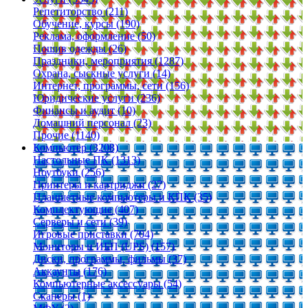
Репетиторство (211)
Обучение, курсы (190)
Реклама, оформление (50)
Пошив одежды (26)
Праздники, мероприятия (1287)
Охрана, сыскные услуги (14)
Интернет, программы, сети (156)
Юридические услуги (236)
Финансы и аудит (10)
Домашний персонал (23)
Прочие (1140)
Компьютер (3208)
Настольные ПК (1313)
Ноутбуки (256)
Принтеры и картриджи (27)
Планшетные компьютеры и КПК (35)
Комплектующие (407)
Серверы и сети (39)
Игровые приставки (704)
Мониторы и ИБП (UPS) (157)
Диски, программы, фильмы (37)
Аккаунты (176)
Компьютерные аксессуары (54)
Сканеры (1)