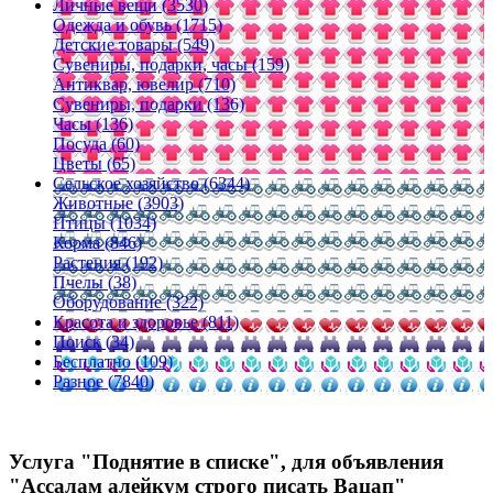
Личные вещи (3530)
Одежда и обувь (1715)
Детские товары (549)
Сувениры, подарки, часы (159)
Антиквар, ювелир (710)
Сувениры, подарки (136)
Часы (136)
Посуда (60)
Цветы (65)
Сельское хозяйство (6344)
Животные (3903)
Птицы (1034)
Корма (846)
Растения (192)
Пчелы (38)
Оборудование (322)
Красота и здоровье (811)
Поиск (34)
Бесплатно (109)
Разное (7840)
Услуга "Поднятие в списке", для объявления
"Ассалам алейкум строго писать Вацап"