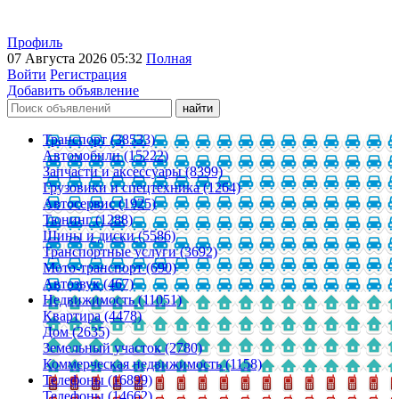
Профиль
07 Августа 2026 05:32
Полная
Войти
Регистрация
Добавить объявление
Транспорт (38533)
Автомобили (15222)
Запчасти и аксессуары (8399)
Грузовики и спецтехника (1264)
Автосервис (1925)
Тюнинг (1288)
Шины и диски (5586)
Транспортные услуги (3692)
Мото-транспорт (690)
Автозвук (467)
Недвижимость (11051)
Квартира (4478)
Дом (2635)
Земельный участок (2780)
Коммерческая недвижимость (1158)
Телефоны (16899)
Телефоны (14662)