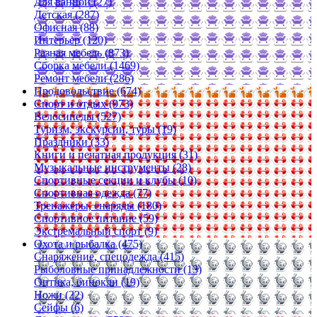
Для ванной (27)
Детская (287)
Офисная (88)
Интерьер (120)
Разная мебель (873)
Сборка мебели (1469)
Ремонт мебели (286)
Продовольствие (674)
Спорт и отдых (973)
Велосипеды (527)
Туризм, экскурсии, туры (19)
Праздники (33)
Книги и печатная продукция (31)
Музыкальные инструменты (28)
Спортивные секции и клубы (10)
Спортивная одежда (77)
Тренажеры, снаряды (180)
Спортивное питание (59)
Экстремальный спорт (9)
Охота и рыбалка (475)
Снаряжение, спецодежда (415)
Рыболовные принадлежности (13)
Оптика, бинокли (19)
Ножи (22)
Сейфы (6)