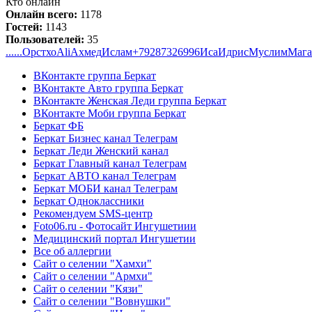
Кто онлайн
Онлайн всего:
1178
Гостей:
1143
Пользователей:
35
......
Орстхо
Ali
Ахмед
Ислам
+79287326996
Иса
Идрис
Муслим
Мага
ВКонтакте группа Беркат
ВКонтакте Авто группа Беркат
ВКонтакте Женская Леди группа Беркат
ВКонтакте Моби группа Беркат
Беркат ФБ
Беркат Бизнес канал Телеграм
Беркат Леди Женский канал
Беркат Главный канал Телеграм
Беркат АВТО канал Телеграм
Беркат МОБИ канал Телеграм
Беркат Одноклассники
Рекомендуем SMS-центр
Foto06.ru - Фотосайт Ингушетиии
Медицинский портал Ингушетии
Все об аллергии
Сайт о селении "Хамхи"
Сайт о селении "Армхи"
Сайт о селении "Кязи"
Сайт о селении "Вовнушки"