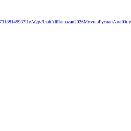
79188145987
Ну
АбдуЛлаh
Ali
Ramazan
2026
Мухтар
Руслан
Ама
Юну