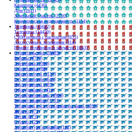
Квартира (4430)
Дом (2611)
Земельный участок (2750)
Коммерческая недвижимость (1154)
Телефоны (16662)
Телефоны (14450)
СИМ номера с паспортом (855)
Аксессуары к телефонам (314)
Ремонт телефонов и запчасти (1043)
Строительство (28485)
Работы (8770)
Электрика (2090)
Сантехника (88)
Сантехуслуги (5137)
Газ, отопление (645)
Инструменты (387)
Оборудование (414)
Строй/материалы (4906)
Ремонт квартир (1751)
Установка и изготовление на заказ (1165)
Железо (971)
Песок (873)
Стекло (129)
Архитектура и дизайн (142)