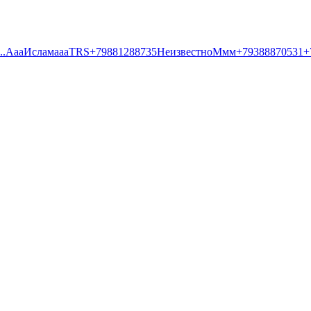
..
Aaa
Ислам
aaa
TRS
+79881288735
Неизвестно
Ммм
+79388870531
+