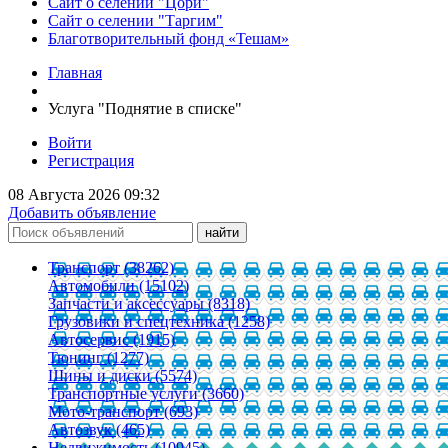
Сайт о селении "Цори"
Сайт о селении "Таргим"
Благотворительный фонд «Тешам»
Главная
Услуга "Поднятие в списке"
Войти
Регистрация
08 Августа 2026 09:32
Добавить объявление
Транспорт (38262)
Автомобили (15102)
Запчасти и аксессуары (8318)
Грузовики и спецтехника (1258)
Автосервис (1915)
Тюнинг (1277)
Шины и диски (5574)
Транспортные услуги (3660)
Мото-транспорт (693)
Автозвук (465)
Недвижимость (10945)