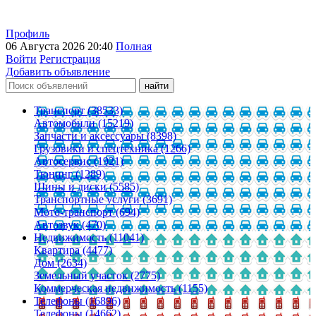
Профиль
06 Августа 2026 20:40
Полная
Войти
Регистрация
Добавить объявление
Транспорт (38533)
Автомобили (15219)
Запчасти и аксессуары (8398)
Грузовики и спецтехника (1266)
Автосервис (1921)
Тюнинг (1289)
Шины и диски (5585)
Транспортные услуги (3691)
Мото-транспорт (694)
Автозвук (470)
Недвижимость (11041)
Квартира (4477)
Дом (2634)
Земельный участок (2775)
Коммерческая недвижимость (1155)
Телефоны (16896)
Телефоны (14662)