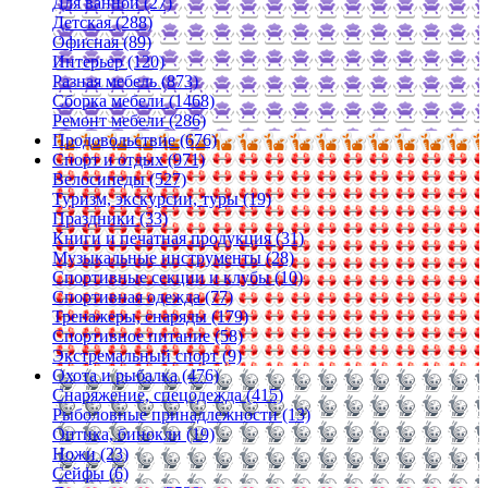
Для ванной (27)
Детская (288)
Офисная (89)
Интерьер (120)
Разная мебель (873)
Сборка мебели (1468)
Ремонт мебели (286)
Продовольствие (676)
Спорт и отдых (971)
Велосипеды (527)
Туризм, экскурсии, туры (19)
Праздники (33)
Книги и печатная продукция (31)
Музыкальные инструменты (28)
Спортивные секции и клубы (10)
Спортивная одежда (77)
Тренажеры, снаряды (179)
Спортивное питание (58)
Экстремальный спорт (9)
Охота и рыбалка (476)
Снаряжение, спецодежда (415)
Рыболовные принадлежности (13)
Оптика, бинокли (19)
Ножи (23)
Сейфы (6)