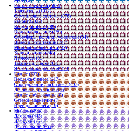
МФУ (2)
Бытовая техника (5834)
Телевизоры (1027)
Спутниковые системы (878)
Ремонт (2337)
Кондиционеры (289)
Видеонаблюдение (159)
Сабвуферы, колонки, усилители (34)
Видео и фото техника (47)
Микроволновые печи (33)
Холодильники (248)
Пылесосы (81)
Техника для дома (681)
Электроника для детей (20)
Бизнес (693)
Продажа бизнеса (217)
Оборудование для бизнеса (407)
Деловое партнерство (35)
Бизнес - образование (8)
Сетевой маркетинг (7)
Идеи для бизнеса (19)
Мебель (4834)
Для зала (445)
Для кухни (573)
Для спальной (665)