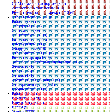
СИМ номера с паспортом (866)
Аксессуары к телефонам (314)
Ремонт телефонов и запчасти (1054)
Строительство (28710)
Работы (8848)
Электрика (2084)
Сантехника (88)
Сантехуслуги (5133)
Газ, отопление (654)
Инструменты (385)
Оборудование (418)
Строй/материалы (5014)
Ремонт квартир (1767)
Установка и изготовление на заказ (1172)
Железо (981)
Песок (866)
Стекло (131)
Архитектура и дизайн (144)
Столярные изделия (121)
Прочие услуги (904)
Работа (10262)
Вакансии (1520)
Ищу работу (8742)
Ислам (9)
Услуги (3338)