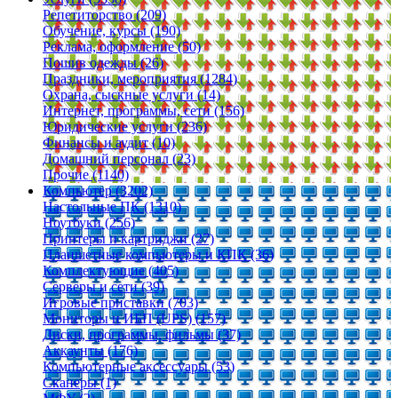
Репетиторство (209)
Обучение, курсы (190)
Реклама, оформление (50)
Пошив одежды (26)
Праздники, мероприятия (1284)
Охрана, сыскные услуги (14)
Интернет, программы, сети (156)
Юридические услуги (236)
Финансы и аудит (10)
Домашний персонал (23)
Прочие (1140)
Компьютер (3202)
Настольные ПК (1310)
Ноутбуки (256)
Принтеры и картриджи (27)
Планшетные компьютеры и КПК (36)
Комплектующие (405)
Серверы и сети (39)
Игровые приставки (703)
Мониторы и ИБП (UPS) (157)
Диски, программы, фильмы (37)
Аккаунты (176)
Компьютерные аксессуары (53)
Сканеры (1)