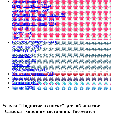
Личные вещи (3530)
Одежда и обувь (1714)
Детские товары (550)
Сувениры, подарки, часы (159)
Антиквар, ювелир (710)
Сувениры, подарки (136)
Часы (136)
Посуда (60)
Цветы (65)
Сельское хозяйство (6339)
Животные (3903)
Птицы (1028)
Корма (848)
Растения (192)
Пчелы (38)
Оборудование (321)
Красота и здоровье (811)
Поиск (34)
Бесплатно (108)
Разное (7836)
Услуга "Поднятие в списке", для объявления
"Самокат хорошим состоянии. Требуются